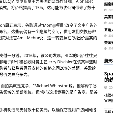
e LLC
)的反垄断案中为美国司法部作证称，Alphabet
越南
拍卖模式，将价格提高了15%，这可能为该公司带来了数十
20
美国
20
ston周五表示，谷歌通过“Momiji项目”改变了文字广告的
五角
制玩偶命名，这些玩偶有一个隐藏的空间，供朋友们交换秘密
20
联邦法院对法官Amit Mehta说，这一转变意在“对出价最高的
美国
20
支付一分钱。2016年，该公司发现，亚军的出价往往只
航天
子邮件和谷歌财务主管Jerry Dischler在该案早些时
购者与获胜者愿意支付的价格之间20%的差距，谷歌给
Sp
报价更具竞争力。
的
卖就是竞争，”Michael Whinston说，他解释了谷
20
告领域的垄断地位。但“参与这场竞赛的是广告商。是谷
根据
富埃
手机制造商支付数十亿美元，以确保它是用户访问网络
马斯克