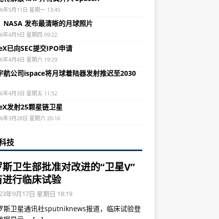
26年5月11日 星期一 13:45
：NASA 发布最清晰的月球照片
26年4月9日 星期四 09:22
ceX已向SEC提交IPO申请
26年4月4日 星期六 19:29
航公司ispace将月球着陆器发射推迟至2030
26年4月3日 星期五 11:52
ceX发射25颗星链卫星
26年3月28日 星期六 20:16
科技
罗斯卫生部批准对改进的“卫星V”
苗进行临床试验
23年9月17日 星期日 18:19
斯卫星通讯社sputniknews报道，临床试验登