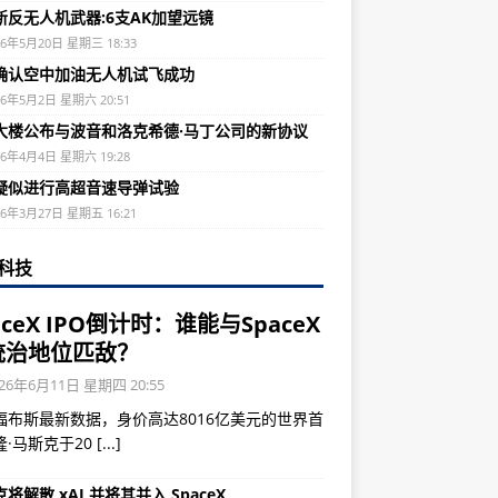
新反无人机武器:6支AK加望远镜
26年5月20日 星期三 18:33
确认空中加油无人机试飞成功
26年5月2日 星期六 20:51
大楼公布与波音和洛克希德·马丁公司的新协议
26年4月4日 星期六 19:28
疑似进行高超音速导弹试验
26年3月27日 星期五 16:21
科技
aceX IPO倒计时：谁能与SpaceX
统治地位匹敌？
26年6月11日 星期四 20:55
福布斯最新数据，身价高达8016亿美元的世界首
隆·马斯克于20
[...]
将解散 xAI 并将其并入 SpaceX