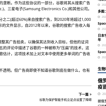
的垄断。作为这些协议的一部分，谷歌将其从搜索广告
20
、三星电子(Samsung Electronics Co.)和其他公司。
多图
20
分之二(超过60%)来自搜索广告，到2020年将超过1,000
Spa
ent)展示的文件显示，自2012年以来，谷歌的搜索广告收入每
20
日本宇
年
有时会调整其广告拍卖，以确保其达到收入目标，但他的证词
20
五的评论中描述了谷歌的一种被称为“压扁”的技术，这
Spa
歌估计，这项技术加上对文本中使用更多单词的广告收
20
生物
做法并不透明。但广告商即使不知道谷歌到底在做什么，也有
俄
疫
20
下一篇
谷歌为保护智能手机立足点设置了障碍
据俄罗