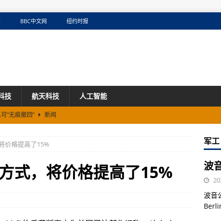
网
BBC中文网
纽约时报
科技
航天科技
人工智能
可“无痕撤回”
新闻
窃取商业机密
新闻
军工
将价格提高了15%
小瞳堡：12个月临床数据深度对比，眼轴控制率差距有多大？
新闻
波音
方式，将价格提高了15%
20
波音
Ber