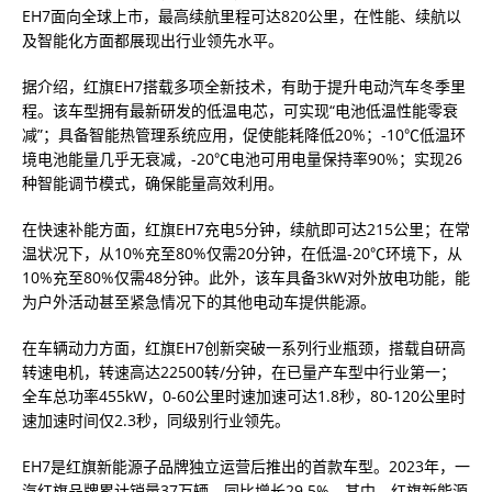
EH7面向全球上市，最高续航里程可达820公里，在性能、续航以
及智能化方面都展现出行业领先水平。
据介绍，红旗EH7搭载多项全新技术，有助于提升电动汽车冬季里
程。该车型拥有最新研发的低温电芯，可实现“电池低温性能零衰
减”；具备智能热管理系统应用，促使能耗降低20%；-10℃低温环
境电池能量几乎无衰减，-20℃电池可用电量保持率90%；实现26
种智能调节模式，确保能量高效利用。
在快速补能方面，红旗EH7充电5分钟，续航即可达215公里；在常
温状况下，从10%充至80%仅需20分钟，在低温-20℃环境下，从
10%充至80%仅需48分钟。此外，该车具备3kW对外放电功能，能
为户外活动甚至紧急情况下的其他电动车提供能源。
在车辆动力方面，红旗EH7创新突破一系列行业瓶颈，搭载自研高
转速电机，转速高达22500转/分钟，在已量产车型中行业第一；
全车总功率455kW，0-60公里时速加速可达1.8秒，80-120公里时
速加速时间仅2.3秒，同级别行业领先。
EH7是红旗新能源子品牌独立运营后推出的首款车型。2023年，一
汽红旗品牌累计销量37万辆，同比增长29.5%。其中，红旗新能源