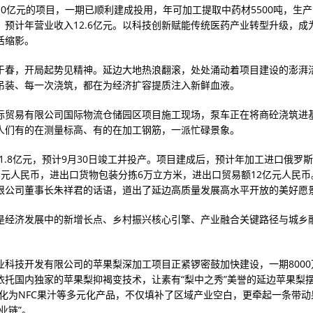
10亿元的项目，一期已顺利建成投用，年可加工提取中药材5500吨，生
亿袋，预计年营业收入12.6亿元。以科技创新赋能传统医药产业转型升级，
活缩影。
于春，开局起势见精神。延边大地热浪翻滚，处处涌动着项目建设的澎湃
吊装、每一次浇筑，都在为经济扩容提质注入新鲜血液。
际贸易有限公司国际物流仓储园区项目施工现场，泵车正在将商砼浇筑进
人们有的在测量标高、有的在加工钢筋，一派忙碌景象。
1.8亿元，预计9月30日竣工并投产。项目建成后，预计年加工进口俄罗斯
亿元人民币，进出口货物包装分拣6万立方米，进出口贸易额12亿元人民币
限公司董事长朱祥君的话语，道出了延边高质量发展高水平开放的美好愿
是经济发展中的新增长点、乡村振兴核心引擎、产业融合关键路径与城乡
业科技开发有限公司的苹果梨深加工项目正紧锣密鼓加快建设，一期8000
依托国内独家的苹果梨抑褐变技术，让素有“梨中之秀”美誉的延边苹果梨摆
转化为NFC果汁等多元化产品，不仅填补了区域产业空白，更牵起一条带动
业链”。