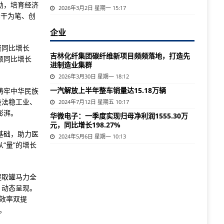
劲，培育经济
2026年3月2日 星期一 15:17
实干为笔、创
企业
资同比增长
吉林化纤集团碳纤维新项目频频落地，打造先
总额同比增长
进制造业集群
2026年3月30日 星期一 18:12
一汽解放上半年整车销量达15.18万辆
铸牢中华民族
设法稳工业、
2024年7月12日 星期五 10:17
澎湃。
华微电子：一季度实现归母净利润1555.30万
元，同比增长198.27%
基础，助力医
2024年5月6日 星期一 10:13
“量”的增长
提取罐马力全
、动态呈现。
和效率双提
。