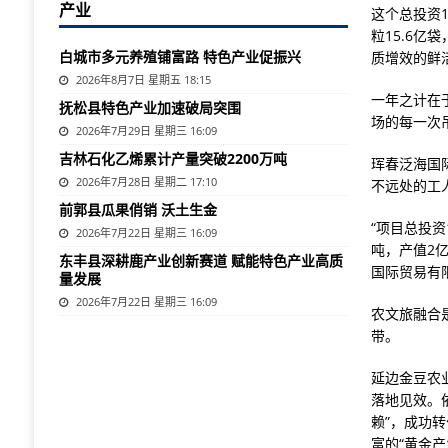
产业
这个总投资
粒15.6
白城市多元养殖铺富路 特色产业促振兴
质增效的鲜
2026年8月7日 星期五 18:15
一年之计在
抚松县特色产业加速破局突围
场的每一次
2026年7月29日 星期三 16:09
吉林石化乙烯累计产量突破2200万吨
珲春泛海国
2026年7月28日 星期二 17:10
不远处的工
前郭县瓜果俏销 沃土生金
“项目总投资
2026年7月22日 星期三 16:09
吨，产值2
东丰县深耕鹿产业创新赛道 赋能特色产业高质
国际贸易有
量发展
2026年7月22日 星期三 16:09
农文旅融合
带。
延边金豆农
落地见效。
赖”，成功
富的“黄金产