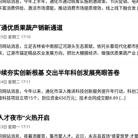
府网站消息，今年上半年，通化市通过统筹实施刺激政策、节庆促销、电
丰富消费供给、激活市场潜能，推动消费市场提质增效，线上线下融合发
打通优质果蔬产销新通道
5日 星期三 17:10
府网站消息，立足吉林省中南部辽河源头生态禀赋，依托长春现代化都市
来，辽源市锚定精品农业发展方向，把壮大棚膜经济、做强优质果蔬产业
持续夯实创新根基 交出半年科创发展亮眼答卷
4日 星期二 17:11
府网站消息，今年以来，通化市深入推进科技创新服务提升年行动，科创
科技项目立项15个，到位资金650万元；技术合同成交额8.89
[…]
人才夜市”火热开启
3日 星期一 17:11
府网站消息，夜幕添暖意，集市聚人才。近日，永吉县首场“盛夏筑梦·才聚