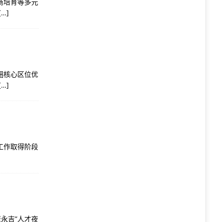
商培育等多元
[…]
圈核心区位优
[…]
工作取得阶段
永吉”人才夜