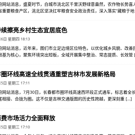
府网站消息，盛夏时节，白城市洮北区千里沃野绿意盎然，农作物长势喜
省重要粮食产区，洮北区坚决扛牢粮食安全政治责任，深入落实“藏粮于
持续擦亮乡村生态宜居底色
6日 星期四 18:13
府网站消息，近年来，图们市立足边境区位特色，以优化城乡风貌、改善
根基为核心，聚焦环境突出短板，全域开展集中整治、常态提质、长效管
市圈环线高速全线贯通重塑吉林市发展新格局
5日 星期三 17:11
府网站消息，7月30日，长春都市圈环线高速西环段正式通车，标志着全长
尾相接、合拢为圈。这不仅是吉林交通版图的历史性跨越，更深刻重
[…]
消费市场活力全面释放
5日 星期三 17:10