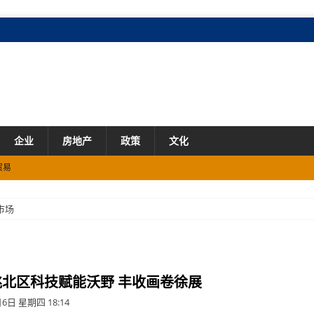
企业
房地产
政策
文化
贸易
场
市场
展
市场
洮北区科技赋能沃野 丰收画卷徐展
6日 星期四 18:14