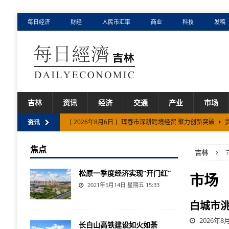
每日经济
财经
人民币汇率
商业
科技
发稿
吉林
资讯
经济
交通
产业
市场
[ 2026年8月6日 ]
珲春市深耕跨境经贸 聚力创新突破
资讯
[ 2026年8月6日 ]
图们市持续擦亮乡村生态宜居底色
市
焦点
吉林
[ 2026年8月6日 ]
白城市洮北区科技赋能沃野 丰收画卷徐
松原一季度经济实现“开门红”
市场
2021年5月14日 星期五 15:33
白城市
2026年8月
长白山高铁建设如火如荼