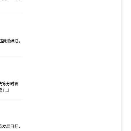
田翻涌绿浪，
统筹分时管
续
[…]
量发展目标，