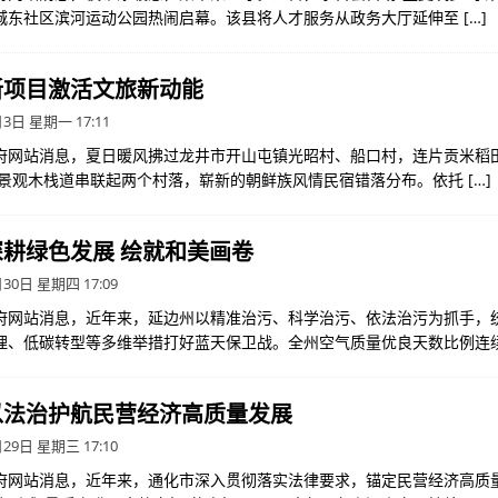
城东社区滨河运动公园热闹启幕。该县将人才服务从政务大厅延伸至
[…]
新项目激活文旅新动能
3日 星期一 17:11
府网站消息，夏日暖风拂过龙井市开山屯镇光昭村、船口村，连片贡米稻
沿江景观木栈道串联起两个村落，崭新的朝鲜族风情民宿错落分布。依托
[…]
耕绿色发展 绘就和美画卷
30日 星期四 17:09
府网站消息，近年来，延边州以精准治污、科学治污、依法治污为抓手，
理、低碳转型等多维举措打好蓝天保卫战。全州空气质量优良天数比例连
以法治护航民营经济高质量发展
29日 星期三 17:10
府网站消息，近年来，通化市深入贯彻落实法律要求，锚定民营经济高质