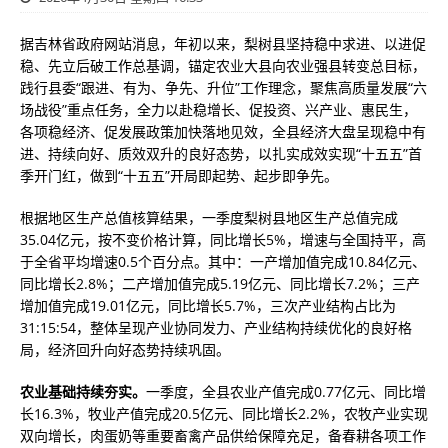
据吉林省政府网站消息，年初以来，梨树县坚持稳中求进、以进促
稳、先立后破工作总基调，锚定农业大县向农业强县转变总目标，
践行县委“跟进、有为、争先、升位”工作理念，聚焦高质量发展“六
场战役”重点任务，全力以赴稳增长、促投资、兴产业、惠民生，
各项稳经济、促发展政策加快落地见效，全县经济大盘呈现稳中有
进、持续向好、质效双升的良好态势，以扎实成效实现“十五五”首
季开门红，做到“十五五”开局即起势、起步即争先。
根据地区生产总值核算结果，一季度梨树县地区生产总值完成
35.04亿元，按不变价格计算，同比增长5%，增速与全国持平，高
于全省平均增速0.5个百分点。其中：一产增加值完成10.84亿元、
同比增长2.8%；二产增加值完成5.19亿元、同比增长7.2%；三产
增加值完成19.01亿元，同比增长5.7%，三次产业结构占比为
31:15:54，整体呈现产业协同发力、产业结构持续优化的良好格
局，经济回升向好态势持续巩固。
农业基础持续夯实。
一季度，全县农业产值完成0.77亿元、同比增
长16.3%，牧业产值完成20.5亿元、同比增长2.2%，农牧产业实现
双向增长，肉蛋奶等重要畜禽产品供给保障充足，备春耕各项工作