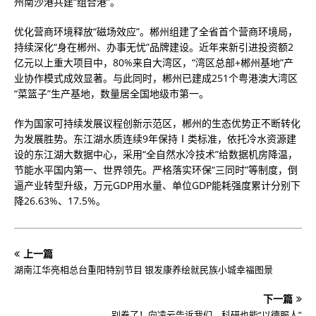
州南沙港共建“组合港”。
优化营商环境释放“磁场效应”。郴州组建了全省首个营商环境局，
持续深化“身在郴州、办事无忧”品牌建设。近年来新引进投资额2
亿元以上重大项目中，80%来自大湾区，“湾区总部+郴州基地”产
业协作模式成效显著。与此同时，郴州已建成251个粤港澳大湾区
“菜篮子”生产基地，数量居全国地级市第一。
作为国家可持续发展议程创新示范区，郴州的生态优势正不断转化
为发展胜势。东江湖水质连续9年保持Ⅰ类标准，依托冷水资源建
设的东江湖大数据中心，采用“全自然水冷技术”给数据机房降温，
节能水平国内第一、世界领先。严格落实环保“三同时”等制度，倒
逼产业转型升级，万元GDP用水量、单位GDP能耗强度累计分别下
降26.63%、17.5%。
上一篇
湖南江华亮相总台重阳特别节目 银发康养绘就民族小城幸福图景
下一篇
别卷了！向凌云告诉我们，科研也能“以德服人”