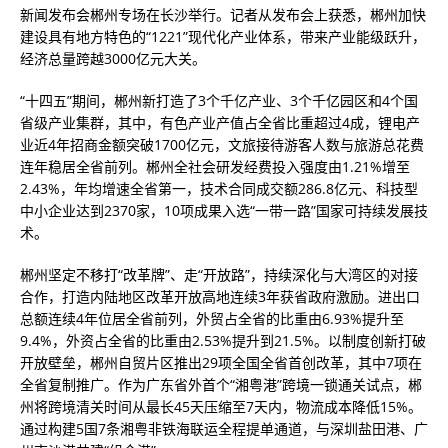
新闻发布会郴州专场在长沙举行。记者从发布会上获悉，郴州加快
建设具有地方特色的“1221”现代化产业体系，带来产业能级跃升，
经济总量跨越3000亿元大关。
“十四五”期间，郴州新打造了3个千亿产业、3个千亿园区和4个国
省级产业集群，其中，有色产业产值占全省比重超过4成，锂电产
业近4年招商金额突破1700亿元，文旅接待游客人数与旅游总花费
连年稳居全省前列。郴州全社会研发经费投入强度由1.21%增至
2.43%，年均增速全省第一，技术合同成交额286.8亿元、科技型
中小企业达到2370家，10项成果入选“一带一路”国家可持续发展技
术。
郴州坚定不移打“改革牌”、走“开放路”，持续深化与大湾区的对接
合作，打造内陆地区改革开放高地连续3年获省政府激励。进出口
总额连续4年位居全省前列，外贸占全省的比重由6.93%提升至
9.4%，外资占全省的比重由2.53%提升到21.5%。以制度创新打破
开放壁垒，郴州自贸片区推出29项全国全省首创改革，其中7项在
全省复制推广。作为广东省外首个“湘粤港”跨境一锁通关试点，郴
州将跨境清关时间从最长45天压缩至7天内，物流成本降低15%。
通过构建5国7条湘粤非铁海联运全程提单通道，与深圳盐田港、广