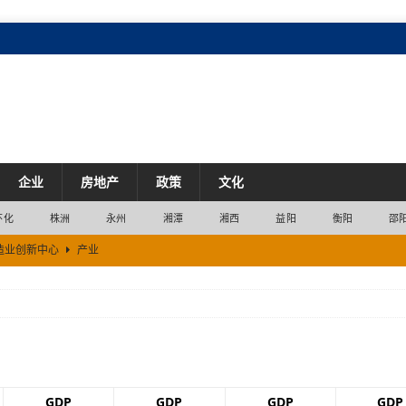
企业
房地产
政策
文化
怀化
株洲
永州
湘潭
湘西
益阳
衡阳
邵
造业创新中心
产业
市场
升试点城市 上半年社零增速湖南省第一
市场
市场
市场
GDP
GDP
GDP
GDP