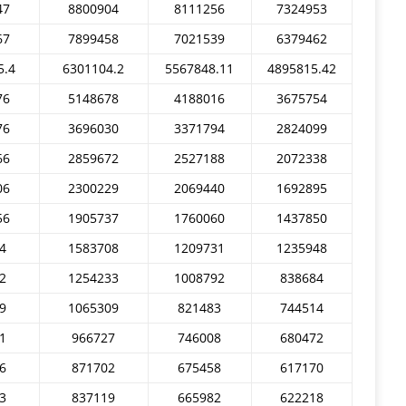
47
8800904
8111256
7324953
67
7899458
7021539
6379462
5.4
6301104.2
5567848.11
4895815.42
76
5148678
4188016
3675754
76
3696030
3371794
2824099
66
2859672
2527188
2072338
06
2300229
2069440
1692895
56
1905737
1760060
1437850
4
1583708
1209731
1235948
2
1254233
1008792
838684
9
1065309
821483
744514
1
966727
746008
680472
6
871702
675458
617170
3
837119
665982
622218