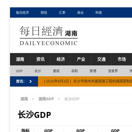
每日经济
财经
汇率
商业
科技
湖南
资讯
经济
产业
交通
市场
GDP
长沙
娄底
岳阳
常德
张家界
[ 2026年8月3日 ]
长沙市徐州共建高端工程机械国家制
资讯：
[ 2026年8月2日 ]
湘西自治州上半年进出口总额10亿元
湖南
湖南GDP
长沙GDP
[ 2026年8月5日 ]
衡阳市入选第二批全国零售业创新提
[ 2026年8月5日 ]
张家界市避暑文旅扩容入境游市场
长沙GDP
[ 2026年8月5日 ]
湘江新区蝉联中国创投活跃区域50强
指标
GDP
GDP
GDP