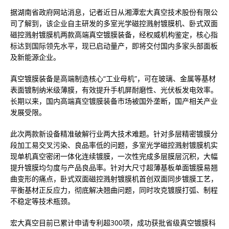
据湖南省政府网站消息，记者近日从湘潭宏大真空技术股份有限公
司了解到，该企业自主研发的多室光学磁控溅射镀膜机、卧式双面
磁控溅射镀膜机两款高端真空镀膜装备，经权威机构鉴定，核心指
标达到国际领先水平，现已启动量产，即将交付国内多家头部面板
及新能源企业。
真空镀膜装备是高端制造核心“工业母机”，可在玻璃、金属等基材
表面镀制纳米级薄膜，有效提升手机屏耐磨性、光伏板发电效率。
长期以来，国内高端真空镀膜装备市场被国外垄断，国产相关产业
发展受限。
此次两款新设备精准破解行业两大技术难题。针对多层精密镀膜分
段加工易交叉污染、良品率低的问题，多室光学磁控溅射镀膜机实
现单机真空密闭一体化连续镀膜，一次性完成多层膜层沉积，大幅
提升镀膜均匀度与产品良品率。针对大尺寸超薄基板单面镀膜易翘
曲变形的痛点，卧式双面磁控溅射镀膜机首创双面同步镀膜工艺，
平衡基材正反应力，彻底解决翘曲问题，同时攻克镀膜打弧、制程
不稳定等技术瓶颈。
宏大真空目前已累计申请专利超300项，成功获批省级真空镀膜科