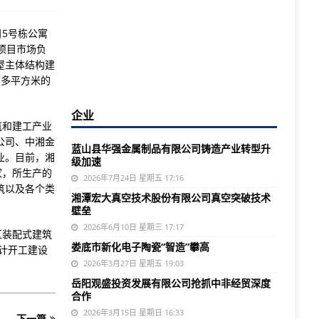
5号栋公寓
项目市场负
屋主体结构建
万多平方米的
企业
筑和建工产业
公司、中湘金
蓝山县华强金属制品有限公司铸造产业转型升
业。目前，湘
级加速
家，所生产的
2026年7月24日 星期五 17:16
筑以及各个类
湘潭宏大真空技术股份有限公司真空突破技术
壁垒
2026年6月10日 星期三 17:17
区装配式建筑
娄底市新化电子陶瓷“智造”攀高
累计开工建设
2026年3月27日 星期五 19:03
岳阳观盛投资发展有限公司抢抓中非经贸深度
合作
2026年3月15日 星期日 16:33
下一篇