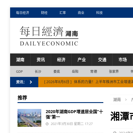
每日经济
财经
汇率
商业
科技
湖南
资讯
经济
产业
交通
市场
GDP
长沙
娄底
岳阳
常德
张家界
[ 2026年8月6日 ]
体系的力量！上半年株洲市工业增速
资讯：
[ 2026年8月5日 ]
衡阳市入选第二批全国零售业创新提
推荐
湖南
[ 2026年8月5日 ]
张家界市避暑文旅扩容入境游市场
2020年湖南GDP增速居全国“十
[ 2026年8月5日 ]
湘江新区蝉联中国创投活跃区域50强
湘潭
强”第一
[ 2026年8月7日 ]
邵阳市以侨聚力赋能邵阳现代化建设
2021年3月30日 星期二 17:27