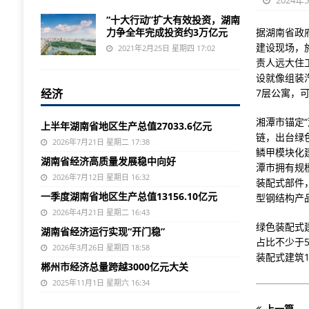
2024年
“十大行动”扩大有效投资，湖南
力争全年完成投资约3万亿元
据湖南省政
建设现场，
2021年2月25日 星期四 17:02
责人远大住
设就像组装
经济
7层公寓，
湘潭市锚定
上半年湖南省地区生产总值27033.6亿元
链，出台绿
2026年7月21日 星期二 17:38
鳞甲模块化
湖南省经济高质量发展稳中向好
潭市拥有规
2026年7月12日 星期日 16:32
装配式部件
一季度湖南省地区生产总值13156.10亿元
型钢结构产
2026年4月21日 星期二 16:43
绿色装配式
湖南省经济运行实现“开门稳”
占比不少于
2026年3月26日 星期四 18:58
装配式建筑1
郴州市经济总量跨越3000亿元大关
2025年11月1日 星期六 16:34
上一篇