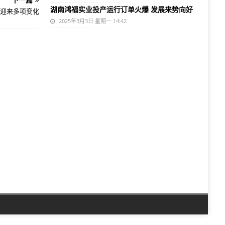
湖南鸿福实业投产运行订单火爆 发展来势向好
迎来多项变化
2025年3月3日 星期一 14:42