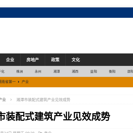
企业
房地产
政策
文化
怀化
株洲
永州
湘潭
湘西
益阳
衡阳
邵
湖南省第一
产业
升试点城市 上半年社零增速湖南省第一
市场
产业
湘潭市装配式建筑产业见效成势
市场
市场
市装配式建筑产业见效成势
市场