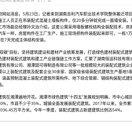
5月24日 星期五 08:38
产业
府网站消息，5月23日，记者来到湖南吉利汽车职业技术学院整体搬迁项目
施工人员正在吊装配式混凝土墙板构件，仅20多分钟就完成一面墙安装。
工市场副总经理孙文治介绍，这套公寓采用墙板螺栓结构全装配技术，房
汽车一样，房屋构件在工厂生产，施工现场把构件装配起来即可，一栋1
可在7天完成主体结构安装。
“双碳”目标，坚持建筑建设和建材产业统筹发展，打造绿色建材装配式建
色建材装配式建筑和建工产业链强链工作方案，汇聚了湖南恒运科技有限
建筑有限公司、湘潭固可得制造有限公司等一批规模较大的装配式建筑企
模以上装配式建筑及配套企业30余家、国家级省级装配式建筑生产基地5
，涵盖预制混凝土装配式建筑所需构件、地下综合管廊、钢结构装配式建
品。
建筑在湘潭遍地开花。湘潭市绿色建筑“十四五”发展规划明确，市中心城
50%，市县不少于35%，城镇全面发展装配式建筑。2017年以来，全市
036.45万平方米。今年一季度，装配式建筑占新建建筑比例达54%。