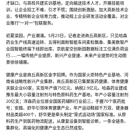
才缺口，与高校共建实训基地，定向输送技术人才，开展技能培
训，让企业招工不难、引才不慌；围绕创新激励，加大高新技术企
业、专精特新企业培育力度，推动规上企业研发活动全覆盖，对企
业推行“一对一”包联服务。
初夏梁园，产业潮涌。5月23日，记者走进商丘高新区，只见哈森
药业生产线高速运转、五得利面粉智能车间麦粒飘香、集美数智产
业园智能终端下线即出库、京航星空创新园数据标注工位满负荷运
行……一幅传统产业提质、新兴产业提速、未来产业提势的生动图
景徐徐铺展。
健康产业是商丘高新区金字招牌。作为国家火炬特色产业基地、河
南省战略性新兴产业集群，商丘高新区已集聚医药健康、体育健康
关联企业60家，实现年产值75亿元、纳税2.9亿元。哈森药业建成
豫东最大小容量注射剂与特色原料药生产基地，年产小容量注射剂
20亿支；洋森药业位居全国医药辅料行业前三，手握70个医药批
号；安踏、舒华引领体育健康产业，年产运动鞋超千万双、健身器
材品类超400个，舒华更是牵头制定“笼式运动场”国家标准。从原
料药生产到医药物流配送，从康复设备到智能诊断，一条全链条、
集群化、高端化的健康产业生态已然成型。