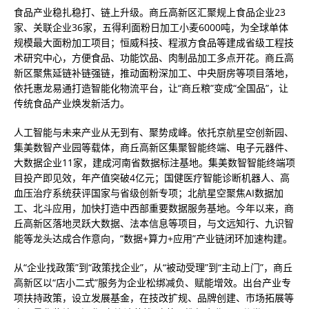
食品产业稳扎稳打、链上升级。商丘高新区汇聚规上食品企业23
家、关联企业36家，五得利面粉日加工小麦6000吨，为全球单体
规模最大面粉加工项目；恒威科技、程淑方食品等建成省级工程技
术研究中心，方便食品、功能饮品、肉制品加工多点开花。商丘高
新区聚焦延链补链强链，推动面粉深加工、中央厨房等项目落地，
依托惠龙易通打造智能化物流平台，让“商丘粮”变成“全国品”，让
传统食品产业焕发新活力。
人工智能与未来产业从无到有、聚势成峰。依托京航星空创新园、
集美数智产业园等载体，商丘高新区集聚智能终端、电子元器件、
大数据企业11家，建成河南省数据标注基地。集美数智智能终端项
目投产即见效，年产值突破4亿元；国健医疗智能诊断机器人、高
血压治疗系统获评国家与省级创新专项；北航星空聚焦AI数据加
工、北斗应用，加快打造中西部重要数据服务基地。今年以来，商
丘高新区落地灵跃大数据、法本信息等项目，与文远知行、九识智
能等龙头达成合作意向，“数据+算力+应用”产业链闭环加速构建。
从“企业找政策”到“政策找企业”，从“被动受理”到“主动上门”，商丘
高新区以“店小二式”服务为企业松绑减负、赋能增效。出台产业专
项扶持政策，设立发展基金，在技改扩规、品牌创建、市场拓展等