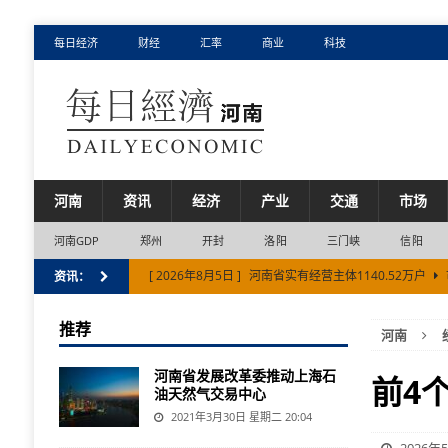
每日经济
财经
汇率
商业
科技
河南
资讯
经济
产业
交通
市场
河南GDP
郑州
开封
洛阳
三门峡
信阳
[ 2026年8月5日 ]
河南省实有经营主体1140.52万户
资讯：
[ 2026年8月2日 ]
中欧班列（郑州）2026年累计开行突破
推荐
河南
[ 2026年7月31日 ]
快乐豫制 送达全球丨国内超九成玻璃
河南省发展改革委推动上海石
[ 2026年7月31日 ]
郑州航空港区上半年地区生产总值（G
前4
油天然气交易中心
[ 2026年8月6日 ]
新乡市上半年经济增速位居河南省第
2021年3月30日 星期二 20:04