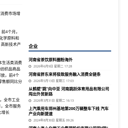
、消费市场增
，前4个月，
化学原料和
、高新技术产
企业
河南省茶饮原料圈粉海外
基本生活类消费
2026年6月9日 星期二 17:28
针纺织品商品
河南省胖东来将极致服务融入消费全链条
续释放，前4个
零售额同比分
2026年5月13日 星期三 17:03
从鹤壁“跳”向中亚 河南跳跃体育用品有限公司
闯出外贸新路
月，全市工业
2026年3月31日 星期二 16:13
月，全市服务
上汽乘用车郑州基地第200万辆整车下线 汽车
比增长
产业向新提速
2024年8月30日 星期五 09:26