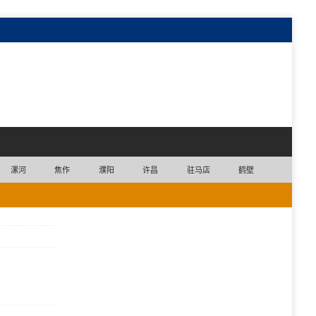
漯河
焦作
濮阳
许昌
驻马店
鹤壁