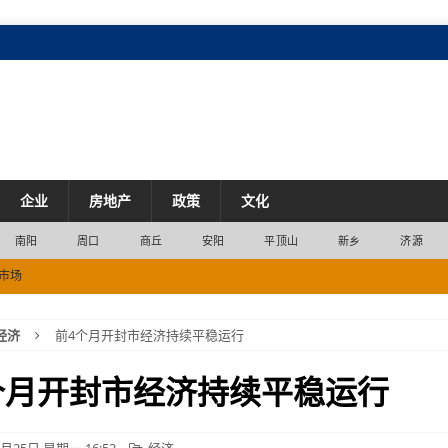
企业
房地产
政策
文化
南阳
周口
商丘
安阳
平顶山
新乡
济源
市场
2200列
交通
经济
前4个月开封市经济持续平稳运行
旅游装备“鲁山”造
产业
DP）同比增长13.2%
经济
个月开封市经济持续平稳运行
2位
经济