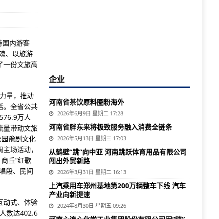
待国内游客
为魂、以旅游
了一份文旅高
企业
艺力量，推动
河南省茶饮原料圈粉海外
活。全省公共
2026年6月9日 星期二 17:28
76.9万人
河南省胖东来将极致服务融入消费全链条
流量带动文旅
公园豫剧文化
2026年5月13日 星期三 17:03
周主场活动，
从鹤壁“跳”向中亚 河南跳跃体育用品有限公司
商丘“红歌
闯出外贸新路
唱段、民间
2026年3月31日 星期二 16:13
上汽乘用车郑州基地第200万辆整车下线 汽车
产业向新提速
互动式、体验
2024年8月30日 星期五 09:26
数达402.6