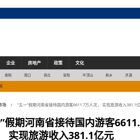
企业
房地产
政策
文化
南阳
周口
商丘
安阳
平顶山
新乡
济源
易
2位
经济
市场
“五一”假期河南省接待国内游客6611.7万人次， 实现旅游收入381.1
市场
2200列
交通
一”假期河南省接待国内游客6611.
产业
， 实现旅游收入381.1亿元