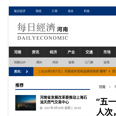
每日经济
财经
汇率
商业
科技
河南
资讯
经济
产业
交通
市场
河南GDP
郑州
开封
洛阳
三门峡
信阳
[ 2026年8月7日 ]
河南省外贸单品缘何持续“爆单”
贸
资讯：
[ 2026年8月6日 ]
新乡市上半年经济增速位居河南省第
推荐
河南
[ 2026年8月5日 ]
河南省实有经营主体1140.52万户
河南省发展改革委推动上海石
[ 2026年8月2日 ]
中欧班列（郑州）2026年累计开行突破
“五
油天然气交易中心
[ 2026年8月7日 ]
“新新三样”彰显河南省制造新气质
2021年3月30日 星期二 20:04
人次