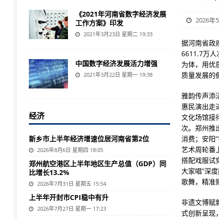
《2021年河南省数字经济发展
2026年
工作方案》印发
2021年3月23日 星期二 19:33
据河南省政
6611.7
中国数字经济发展活力增强
为体，用优
质量发展的
2021年3月22日 星期一 19:38
雅韵传声添
惠民演出走
经济
文化场馆接待
次。郑州推
新乡市上半年经济增速位居河南省第2位
消费；安阳
艺术周轮番
2026年8月6日 星期四 18:05
搭配戏服试
郑州航空港区上半年地区生产总值（GDP）同
大家唱”深
比增长13.2%
歌舞，精准
2026年7月31日 星期五 15:54
上半年开封市CPI稳中有升
非遗文博赋
2026年7月27日 星期一 17:23
式创新呈现，