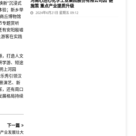
河南心连心化学工业集团股份有限公司因“链”
焕新”沉浸式
施策 重点产业提质升级
体验；新乡举
2024年6月21日 星期五 09:12
；商丘博物馆
节专题赏听
还有安阳殷墟
让游客在实践
源，打造人文
研学游、短途
明上河园
音乐秀引领汉
景演艺、新
客，还有周口
发展格局持续
下一篇
产业发展壮大