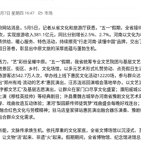
5月7日 星期四 16:47
市场
府网站消息，5月5日，记者从省文化和旅游厅获悉，“五一”假期，全省接
万人次，实现旅游收入381.1亿元，同比分别增长2.5%、2.7%。河南以文化
质供给、暖心服务、特色活动，持续擦亮“行走河南·读懂中国”品牌，交出
假日答卷，彰显出中原文旅的深厚底蕴与蓬勃生机。
活力，“艺”彩纷呈耀中原。“五一”假期，我省统筹专业文艺院团与基层文
进景区、街区、乡村、文化场馆，以多元艺术形式礼赞劳动、点亮假日生
游客达542.7万人次，举办线上线下惠民文化活动12220场，参与群众达5
出“郑州有戏·流动的艺术”惠民演出，汪苏泷巡回演唱会落地举办，以文艺
“字都文艺汇”及基层志愿演出，让群众在家门口尽享文化盛宴；濮阳戚城
上演《穆桂英挂帅》等经典剧目；许昌曹魏古城举办河南省豫剧文化艺术
穿、戏曲妆造互动体验；漯河“梨园薪传师徒筑梦”戏曲盛会每晚好戏连台；
度融合红色文化与劳模精神；驻马店皇家驿站惠民演出融合器乐演奏、豫剧
贴合群众文化需求。
新能，文脉传承焕生机。依托厚重的文化家底，全省文博场馆以沉浸式、
让文物“活”起来、非遗“火”起来。假期期间，全省博物馆、纪念馆进馆总人