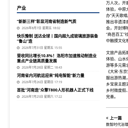
万人次，开展
产业
体验，中原
办“天天歌
“新新三样”彰显河南省制造新气质
推出非遗漆
会，开封博
2026年8月7日 星期五 18:02
“商邑百工
快乐豫制 送达全球丨国内超九成玻璃旅游装备
中触摸文化
“鲁山”造
2026年7月31日 星期五 15:55
文旅产品拓
营收同比增长10.8%！洛阳市加速推动制造业
体验、山水
重点产业链高质量发展
游等多元需
2026年7月28日 星期二 18:43
《大宋·东
河南省内河航运迎来“纯电智能”新力量
服出游热潮
2026年7月26日 星期日 17:19
乡宝泉主题
首批“河南造”众擎T800人形机器人正式下线
乡村微度假
完善。
2026年7月25日 星期六 17:22
上一篇
数智时代治理