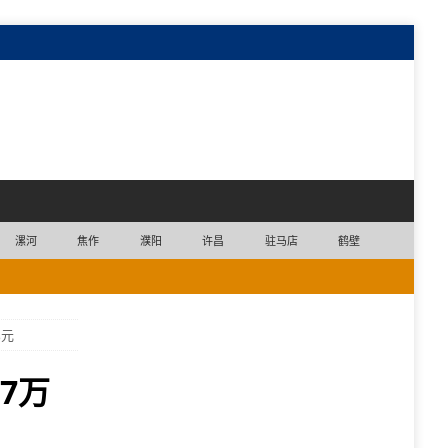
漯河
焦作
濮阳
许昌
驻马店
鹤壁
亿元
7万