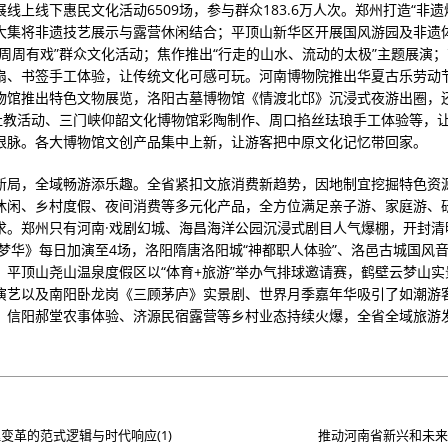
线上线下惠民文化活动6509场，参与群众183.6万人次。郑州打造“非遗
大集将非遗技艺展示与露营休闲结合；平顶山新华区开展国风游园及非遗
唱周周有戏”群众文化活动；焦作推出“行走的山水、流动的太极”主题展演
扇、书签手工体验，让传统文化可感可玩。河南博物院推出华夏古乐劳动
物馆推出特色文物展览，洛阳古墓博物馆《情渡北邙》沉浸式夜游出圈，
”社教活动、三门峡仰韶文化博物馆彩陶制作、周口掐丝珐琅手工体验等，
根脉。各大博物馆文创产品集中上新，让游客把中原文化记忆带回家。
新局，全域畅游添乐趣。全省紧扣文旅消费新趋势，因地制宜挖掘特色资
休闲、乡村度假、夜间消费等多元化产品，全方位满足亲子游、家庭游、
求。郑州只有河南·戏剧幻城、海昌海洋公园沉浸式剧目人气爆棚，开封清
京梦华》每日加演至4场，洛阳隋唐洛阳城“神都职人体验”、洛邑古城国风
，平顶山尧山温泉度假区以“体育+旅游”举办气排球邀请赛，鹤壁云梦山实
演艺以及南阳卧龙岗《三顾茅庐》实景剧、世界月季嘉年华吸引了如潮游
、信阳郝堂农事体验、济源民宿露营等乡村业态持续火爆，全省全域旅游
变革的范式逻辑与时代响应(1)
推动河南省新兴和未来