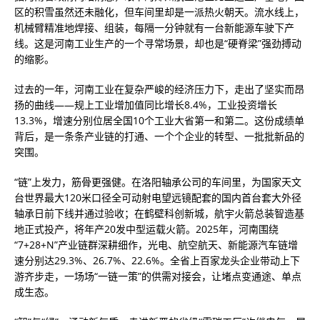
区的积雪虽然还未融化，但车间里却是一派热火朝天。流水线上，
机械臂精准地焊接、组装，每隔一分钟就有一台新能源车驶下产
线。这是河南工业生产的一个寻常场景，却也是“硬脊梁”强劲搏动
的缩影。
过去的一年，河南工业在复杂严峻的经济压力下，走出了坚实而昂
扬的曲线——规上工业增加值同比增长8.4%，工业投资增长
13.3%，增速分别位居全国10个工业大省第一和第二。这份成绩单
背后，是一条条产业链的打通、一个个企业的转型、一批批新品的
突围。
“链”上发力，筋骨更强健。在洛阳轴承公司的车间里，为国家天文
台世界最大120米口径全可动射电望远镜配套的国内首台套大外径
轴承日前下线并通过验收；在鹤壁科创新城，航宇火箭总装智造基
地正式投产，将年产20发中型运载火箭。2025年，河南围绕
“7+28+N”产业链群深耕细作，光电、航空航天、新能源汽车链增
速分别达29.3%、26.7%、22.6%。全省上百家龙头企业带动上下
游齐步走，一场场“一链一策”的供需对接会，让堵点变通途、单点
成生态。