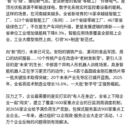
“智”与“绿”，涌动新气质。走进新晋的省级“零碳工厂”许继电气，屋
顶光伏板源源不断输送绿电，数字化系统实时监控着设备的能耗。
这样的场景，在河南越来越多。全省新培育的16家卓越级智能工
厂、323个省级智能工厂（车间）、24个省级零碳工厂、467家省
级绿色工厂，不仅是生产车间的升级，更是发展逻辑的焕新——全
省单位工业增加值能耗下降8.3%，智能应用场景覆盖全部规上企
业，工业大模型悄然上岗，引领“AI+制造”新范式。
向“新”而行，未来已可见。安阳的钢铁产业、漯河的食品军团、周
口的纺织服装……10个传统产业在改造中“老树发新芽”。更引人注
目的是“未来”的生长：中部首个异构人形机器人训练场里，具身智
能机器人正在学习更灵巧的动作；6—8英寸晶圆级金刚石散热片等
一批关键技术取得突破；20个未来产业先导区已铺开蓝图。2025
年，全省高技术制造业增长16.6%，一大批“新字号”正强势崛起。
压力之下，企业最需要的是实打实的“有人在身边”。全省上下陪企
业一起“闯关”，建立了覆盖1600家重点企业的日监测周调度机制，
对2656家企业给予满负荷生产奖励，包保式服务直达900家重点工
业企业。一年来，通过组织“以企观政·服务企业大走访”活动，1.2
万个企业反映的问题得到有效解决。