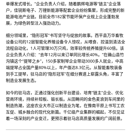
单爆发式增长。”企业负责人介绍，随着鹏辉电源等“链主”企业落
户，佳锐斯电子、万锂新能源等配套企业纷纷集聚，形成完整的新
能源电池产业链。目前全市182家节能环保产业规上企业蓬勃发
展，为绿色转型注入强劲动力。
细分领域里，“隐形冠军”书写坚守与绽放的故事。西平县万华畜牧
设备公司的12层智能化养殖设备令人惊叹，从喂食、控温到清洁全
流程自动化，1人可管理30万只鸡，效率较传统养殖提升60倍。该
企业负责人介绍：“去年12月以来订单同比增长40%。”在确山县竹
沟镇这个“提琴之乡”，150多家制琴企业带动3000多人就业，中高
端提琴占全国产量80%以上，年产值达8.3亿元。从智能畜牧装备
到手工提琴，驻马店的“隐形冠军”在细分赛道上崭露头角，丰富了
制造业发展生态。
如今的驻马店，正通过强化创新平台建设、培育“链主”企业、优化
营商环境，持续补短板、锻长板。从田畴间的金色麦浪到车间里的
制造热潮，这座农业大市正以制造业为笔，在豫南平原上书写工农
互促、城乡融合的现代化新篇。千亿级产业集群的崛起，不仅见证
着一场深刻的产业变迁，更预示着驻马店高质量发展的广阔前景。