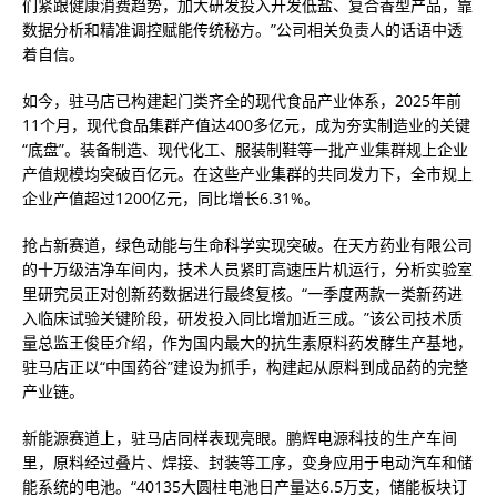
们紧跟健康消费趋势，加大研发投入开发低盐、复合香型产品，靠
数据分析和精准调控赋能传统秘方。”公司相关负责人的话语中透
着自信。
如今，驻马店已构建起门类齐全的现代食品产业体系，2025年前
11个月，现代食品集群产值达400多亿元，成为夯实制造业的关键
“底盘”。装备制造、现代化工、服装制鞋等一批产业集群规上企业
产值规模均突破百亿元。在这些产业集群的共同发力下，全市规上
企业产值超过1200亿元，同比增长6.31%。
抢占新赛道，绿色动能与生命科学实现突破。在天方药业有限公司
的十万级洁净车间内，技术人员紧盯高速压片机运行，分析实验室
里研究员正对创新药数据进行最终复核。“一季度两款一类新药进
入临床试验关键阶段，研发投入同比增加近三成。”该公司技术质
量总监王俊臣介绍，作为国内最大的抗生素原料药发酵生产基地，
驻马店正以“中国药谷”建设为抓手，构建起从原料到成品药的完整
产业链。
新能源赛道上，驻马店同样表现亮眼。鹏辉电源科技的生产车间
里，原料经过叠片、焊接、封装等工序，变身应用于电动汽车和储
能系统的电池。“40135大圆柱电池日产量达6.5万支，储能板块订