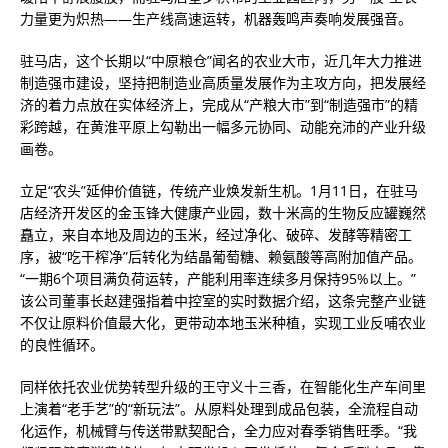
力量更为炽热——生产线高速运转，机器轰鸣声奏响发展强音。
驻马店，这个长期以“中原粮仓”闻名的农业大市，近几年大力推进
制造强市建设，坚持把制造业高质量发展作为主攻方向，把发展经
济的着力点放在实体经济上，完成从“产粮大市”到“制造强市”的精
彩跨越，在黄淮平原上勾勒出一幅多元协同、动能充沛的产业升级
画卷。
立足“农头”延伸价值链，传统产业焕发新生机。1月11日，在驻马
店经济开发区的金玉锋大健康产业园，数十米高的生物反应罐巍然
矗立，来自本地及周边的玉米，经过净化、破碎、发酵等精密工
序，被“吃干榨净”后转化为结晶葡萄糖、赖氨酸等高附加值产品。
“一期6个项目满负荷运转，产能利用率连续多月保持95%以上。”
该公司董事长赵建强指着中控室的实时数据介绍，这条完整产业链
不仅让原料价值最大化，更带动本地玉米种植，实现工业反哺农业
的良性循环。
同样依托农业优势转型升级的王守义十三香，在智能化生产车间里
上演着“老手艺”的“新玩法”。从原料处理到成品包装，全流程自动
化运作，机械臂与传送带默契配合，全力应对春季销售旺季。“我