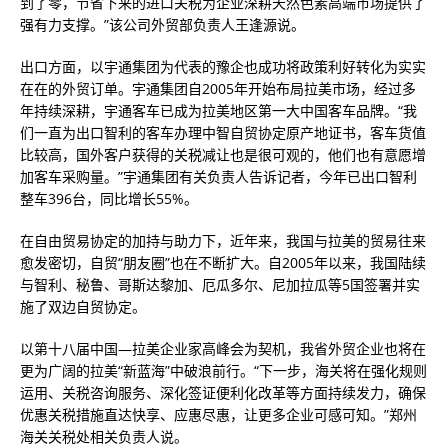
到了零，节省下来的进口关税为企业深耕天然色素高端市场提供了
强有力支撑。”该公司外贸部负责人王逢源说。
出口方面，以宇通集团为代表的豫企也成功将政策利好转化为实实
在在的外贸订单。宇通集团自2005年开始布局拉美市场，经过多
年持续深耕，宇通客车已成为拉美地区第一大中国客车品牌。“我
们一直为出口智利的客车办理中智自贸协定原产地证书，客车货值
比较高，国外客户获得的关税减让也是很可观的，他们也有意愿增
加客车采购量。”宇通集团有关负责人告诉记者，今年已出口智利
整车396台，同比增长55%。
在自由贸易协定的加持与助力下，近年来，我国与拉美的贸易往来
愈发密切，自贸“朋友圈”也在不断扩大。自2005年以来，我国陆续
与智利、秘鲁、哥斯达黎加、厄瓜多尔、尼加拉瓜等5国签署并实
施了双边自贸协定。
以第十八届中国—拉美企业家高峰会为契机，我省外贸企业也将在
更为广阔的拉美“新蓝海”中破浪前行。“下一步，海关将在强化规则
运用、关税咨询服务、深化签证便利化改革等方面持续发力，确保
优惠关税措施直达快享、应惠尽惠，让更多企业可感可知。”郑州
海关关税处相关负责人说。