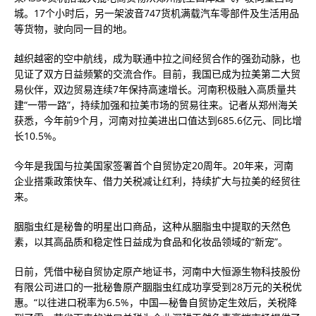
城。17个小时后，另一架波音747货机满载汽车零部件及生活用品
等货物，驶向同一目的地。
越织越密的空中航线，成为联通中拉之间经贸合作的强劲动脉，也
见证了双方日益频繁的交流合作。目前，我国已成为拉美第二大贸
易伙伴，双边贸易连续7年保持高速增长。河南积极融入高质量共
建“一带一路”，持续加强和拉美市场的贸易往来。记者从郑州海关
获悉，今年前9个月，河南对拉美进出口值达到685.6亿元、同比增
长10.5%。
今年是我国与拉美国家签署首个自贸协定20周年。20年来，河南
企业搭乘政策快车、借力关税减让红利，持续扩大与拉美的经贸往
来。
胭脂虫红是秘鲁的明星出口商品，这种从胭脂虫中提取的天然色
素，以其高品质和稳定性日益成为食品和化妆品领域的“新宠”。
日前，凭借中秘自贸协定原产地证书，河南中大恒源生物科技股份
有限公司进口的一批秘鲁原产胭脂虫红成功享受到28万元的关税优
惠。“以往进口税率为6.5%，中国—秘鲁自贸协定生效后，关税降