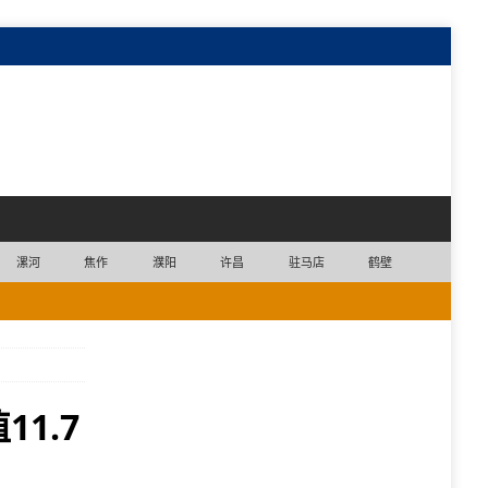
漯河
焦作
濮阳
许昌
驻马店
鹤壁
1.7