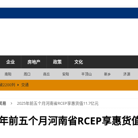
企业
房地产
政策
文化
南阳
周口
商丘
安阳
平顶山
新乡
济源
2200列
交通
旅游装备“鲁山”造
产业
贸易
2025年前五个月河南省RCEP享惠货值11.7亿元
DP）同比增长13.2%
经济
专利近10.5万件
市场
5年前五个月河南省RCEP享惠货值1
市场