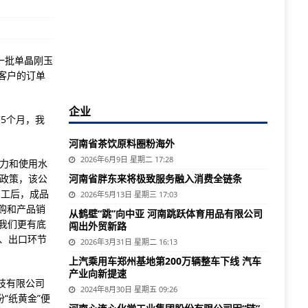
一批单晶刚玉
本客户的订单
企业
5个月，我
河南省茶饮原料圈粉海外
2026年6月9日 星期二 17:28
能力和使用水
让政策，该公
河南省胖东来将极致服务融入消费全链条
加工后，成品
2026年5月13日 星期三 17:03
采购和产品销
从鹤壁“跳”向中亚 河南跳跃体育用品有限公司
我们更有底
闯出外贸新路
、出口环节
2026年3月31日 星期二 16:13
上汽乘用车郑州基地第200万辆整车下线 汽车
产业向新提速
技有限公司
2024年8月30日 星期五 09:26
“纸黄金”便