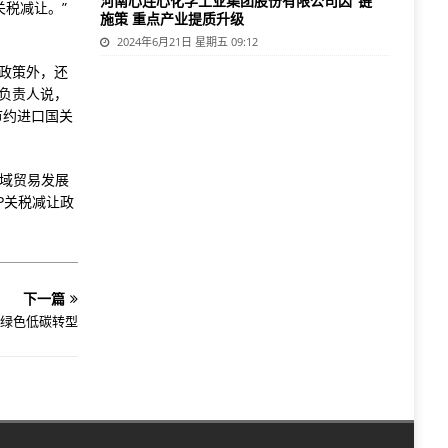
河南心连心化学工业集团股份有限公司因“链”
税减让。”
施策 重点产业提质升级
2024年6月21日 星期五 09:12
政策外，还
负责人说，
节约进口国关
区域贸易发展
P关税减让政
下一篇
绿色低碳转型