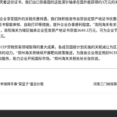
“凭着这份证书，我们出口到泰国的这批滚针轴承在国外能获得约3万元的关
助企业享受国外的关税优惠待遇，我们除积极宣传自贸协定原产地证书优惠
证书智能审核、自助打印等措施，提升企业办事便利程度。”洛阳海关有关
月，洛阳海关为辖区轴承企业签发原产地证书货值3649.3万元，可为企业
万元。
RCEP货物贸易领域取得的重大成果，各成员国按计划实施的关税减让为
断的动力。“郑州海关将继续开展靶向政策推送，为我省企业用足用好RCE
和服务，助力企业开拓国际市场。”郑州海关关税处处长张欣说。
举保障冬春“菜篮子”量足价稳
河南三门峡探索