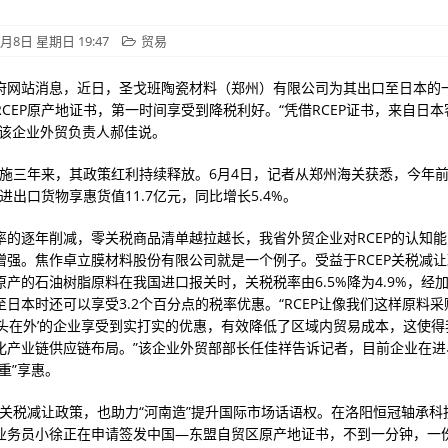
6月8日 星期日 19:47
贸易
府网站消息，近日，圣戈班陶瓷材料（郑州）有限公司为其出口至日本的
RCEP原产地证书，第一时间享受到降税利好。“凭借RCEP证书，来自日
”该企业外贸负责人郝佳说。
效实施三年来，其政策红利持续释放。6月4日，记者从郑州海关获悉，今年前
下进出口货物享惠货值11.7亿元，同比增长5.4%。
率的逐年削减，零关税商品清单越拉越长，我省外贸企业对RCEP的认知
增强。焦作卓立膜材料股份有限公司就是一个例子。受益于RCEP关税减
原产的石油树脂原料在我国进口报关时，关税税率由6.5%降为4.9%，经
至日本时还可以享受3.2个百分点的税率优惠。“RCEP让像我们这样原料
两头在外’的企业享受到实打实的优惠，有效降低了区域内贸易成本，这使得
化产业链供应链布局。”该企业外贸部部长任佳祥告诉记者，目前企业在进
重”享惠。
P等关税减让政策，也助力“河南造”提升国际市场话语权。在洛阳恒冠轴承科
业务员小徐正在申请签发中国—东盟自贸区原产地证书，不到一分钟，一份