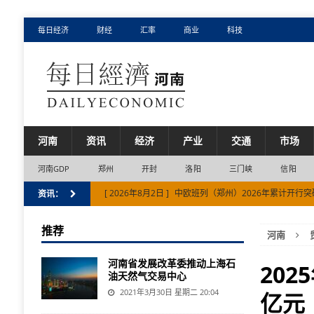
每日经济
财经
汇率
商业
科技
河南
资讯
经济
产业
交通
市场
河南GDP
郑州
开封
洛阳
三门峡
信阳
[ 2026年8月2日 ]
中欧班列（郑州）2026年累计开行突破
资讯：
[ 2026年7月31日 ]
快乐豫制 送达全球丨国内超九成玻璃
推荐
河南
[ 2026年7月31日 ]
郑州航空港区上半年地区生产总值（G
河南省发展改革委推动上海石
[ 2026年7月31日 ]
河南省创新“家底”越来越厚 拥有发明
202
油天然气交易中心
[ 2026年8月5日 ]
河南省实有经营主体1140.52万户
2021年3月30日 星期二 20:04
亿元