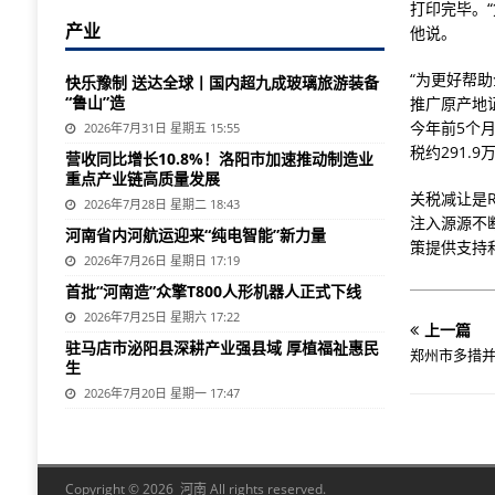
打印完毕。
产业
他说。
“为更好帮
快乐豫制 送达全球丨国内超九成玻璃旅游装备
“鲁山”造
推广原产地
今年前5个
2026年7月31日 星期五 15:55
税约291.9
营收同比增长10.8%！洛阳市加速推动制造业
重点产业链高质量发展
关税减让是
2026年7月28日 星期二 18:43
注入源源不
河南省内河航运迎来“纯电智能”新力量
策提供支持
2026年7月26日 星期日 17:19
首批“河南造”众擎T800人形机器人正式下线
2026年7月25日 星期六 17:22
上一篇
驻马店市泌阳县深耕产业强县域 厚植福祉惠民
郑州市多措并
生
2026年7月20日 星期一 17:47
Copyright © 2026 河南 All rights reserved.