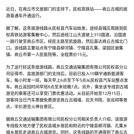
近日，在商丘市文旅部门的支持下，民权高铁站——商丘古城的旅
游直通车开通运行。
据了解，这条旅游线路从民权县汽车站始发，途经县城庄周路到民
权高铁站游客集散中心，然后途经江山大道驶上310国道，沿国道
一路行驶至商丘市区，经民主路至凯旋路，然后直达商丘古城北门
口。该线路主要站点有宁陵县柳河镇、宁陵县孔集、梁园区谢集
镇、商丘市第一人民医院等，全程票价15元。
为了运行好这条旅游线路，商丘交通运输集团有限公司民权县分公
司征得市、县旅游部门的支持后，目前已投入10辆宇通新能源客
车，每小时发一班，每天早上6点至下午5点从民权县汽车站整点发
车。商丘返回时间早班8点至末班晚7点。另外，乘坐该专线到古城
游览的乘客还可以享受门票优惠活动。从目前开始至12月15日，
游客持当日汽车票据免费游览商丘古城墙、应天书院、张巡祠等景
点，半价游览火神台景区。
据商丘交通运输集团有限公司民权分公司相关负责人介绍，该旅游
专线极大地方便了民权县城乡居民和附近的宁陵县柳河镇、孔集乡
城乡居民走进商丘古城游览。同时，这条线路的开通得到了商丘古