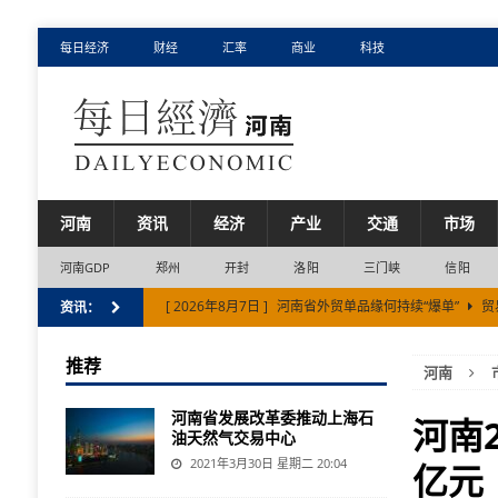
每日经济
财经
汇率
商业
科技
河南
资讯
经济
产业
交通
市场
河南GDP
郑州
开封
洛阳
三门峡
信阳
[ 2026年8月7日 ]
河南省外贸单品缘何持续“爆单”
贸
资讯：
[ 2026年8月6日 ]
新乡市上半年经济增速位居河南省第
推荐
河南
[ 2026年8月5日 ]
河南省实有经营主体1140.52万户
河南省发展改革委推动上海石
[ 2026年8月2日 ]
中欧班列（郑州）2026年累计开行突破
河南
油天然气交易中心
[ 2026年8月7日 ]
“新新三样”彰显河南省制造新气质
2021年3月30日 星期二 20:04
亿元