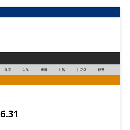
漯河
焦作
濮阳
许昌
驻马店
鹤壁
.31