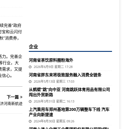
续完善“政府
付宝和云闪付
金秋”消费券，
企业
场活力。完善企
河南省茶饮原料圈粉海外
等行业，大
2026年6月9日 星期二 17:28
费需求，又提
河南省胖东来将极致服务融入消费全链条
业信心。
2026年5月13日 星期三 17:03
从鹤壁“跳”向中亚 河南跳跃体育用品有限公司
闯出外贸新路
下一篇
2026年3月31日 星期二 16:13
济河南新航迹
上汽乘用车郑州基地第200万辆整车下线 汽车
产业向新提速
2024年8月30日 星期五 09:26