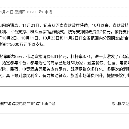
1月21日 星期四 10:20
市场
府网站消息，11月21日，记者从河南省财政厅获悉，10月以来，省财政持
让利、平台支撑、群众直享”运作模式，统筹安排财政资金2亿元，依托支
10月2日、10月11日、10月23日和11月2日在全省范围内分四期发放“
资金5000万元予以支持。
销率达85%，带动直接消费6.31亿元，杠杆率3.71，进一步激发了市
，拓宽参与平台，参与活动的商家已超过50万家，涵盖餐饮、住宿、电影
影院、民宿、电竞酒店等服务应有尽有，既满足群众多样化、多层次的消
度，真正做到惠民利企，有力拉动餐饮、旅游市场消费回升，提振餐饮行
航空港跨境电商产业“跨”上新台阶
飞出低空经