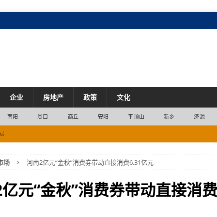
企业
房地产
政策
文化
南阳
周口
商丘
安阳
平顶山
新乡
济源
易
2位
经济
市场
河南2亿元“金秋”消费券带动直接消费6.31亿元
市场
2200列
交通
2亿元“金秋”消费券带动直接消费6
产业