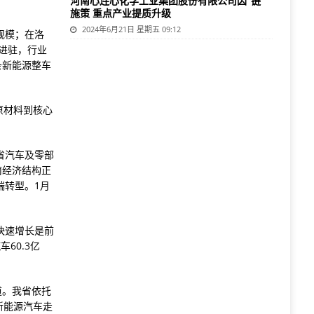
河南心连心化学工业集团股份有限公司因“链”
施策 重点产业提质升级
2024年6月21日 星期五 09:12
规模；在洛
进驻，行业
条新能源整车
原材料到核心
省汽车及零部
南经济结构正
端转型。1月
。
快速增长是前
60.3亿
道。我省依托
新能源汽车走