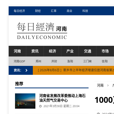
每日经济
财经
汇率
商业
科技
河南
资讯
经济
产业
交通
市场
河南GDP
郑州
开封
洛阳
三门峡
信阳
[ 2026年8月6日 ]
新乡市上半年经济增速位居河南省第
资讯：
[ 2026年8月5日 ]
河南省实有经营主体1140.52万户
推荐
河南
[ 2026年8月2日 ]
中欧班列（郑州）2026年累计开行突破
河南省发展改革委推动上海石
[ 2026年8月7日 ]
“新新三样”彰显河南省制造新气质
10
油天然气交易中心
[ 2026年8月7日 ]
河南省外贸单品缘何持续“爆单”
贸
2021年3月30日 星期二 20:04