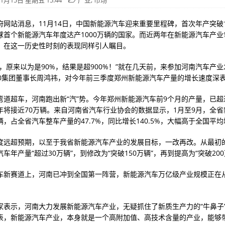
1月15日 星期五 15:44
产业
,
市场
府网站消息，11月14日，中国新能源汽车迎来重要里程碑，首次年产突破1
球首个新能源汽车年度达产1000万辆的国家。而近两年在新能源汽车产业
，在这一历史性时刻的表现同样引人瞩目。
错，原来以为是90%，结果是超900%！”就在几天前，来参加河南汽车产
60集团董事长周鸿祎，对今年前三季度郑州新能源汽车产量的增长速度深
弯道超车，河南跑出新“汽”势。今年郑州新能源汽车前9个月的产量，已超
年将接近70万辆。来自河南省汽车行业协会的数据显示，1月至9月，全省
万辆，占全省汽车整车产量的47.7%，同比增长140.5%，大幅高于全国平
度远超预期，以至于我省新能源汽车产业的发展目标，一改再改。从最初的到
车年产量“超过30万辆”，到修改为“突破150万辆”，再到提高为“突破200
车新赛道上，河南已冲到全国第一阵营，新能源汽车万亿级产业规模正在
家表示，河南大力发展新能源汽车产业，无疑抓住了新质生产力的“牛鼻子
表，新能源汽车产业，本身就是一个高附加值、高技术含量的产业，能够