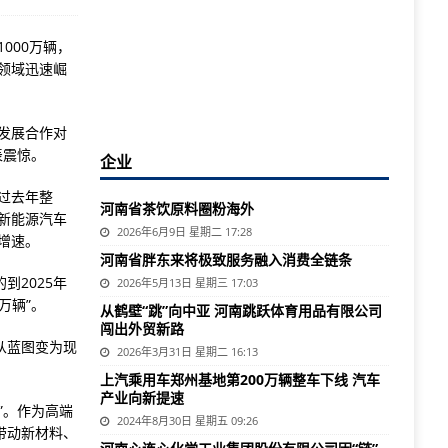
000万辆，
领域迅速崛
业发展合作对
表震惊。
企业
过去年整
河南省茶饮原料圈粉海外
新能源汽车
2026年6月9日 星期二 17:28
均增速。
河南省胖东来将极致服务融入消费全链条
2025年
2026年5月13日 星期三 17:03
万辆”。
从鹤壁“跳”向中亚 河南跳跃体育用品有限公司
闯出外贸新路
从蓝图变为现
2026年3月31日 星期二 16:13
上汽乘用车郑州基地第200万辆整车下线 汽车
产业向新提速
”。作为高端
2024年8月30日 星期五 09:26
带动新材料、