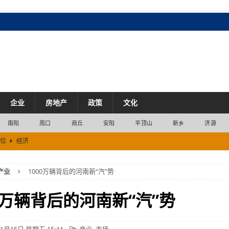
企业
房地产
政策
文化
南阳
周口
商丘
安阳
平顶山
新乡
济源
2位
经济
市场
产业
1000万辆背后的河南新“汽”势
2200列
交通
产业
00万辆背后的河南新“汽”势
易