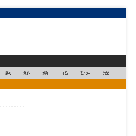
漯河
焦作
濮阳
许昌
驻马店
鹤壁