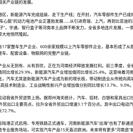
相关产业链的发展。
港区，新能源汽车完成组装、走下生产线；在开封，汽车零部件生产已成
汽车心脏”的动力电池产业正蓬勃发展……从引进奇瑞、上汽，再到比亚迪的
落子”，宇通、智行盒子等河南本土品牌不断发力，全省多地连片发展，一
原大地悄然隆起。
有17家整车生产企业、600余家规模以上汽车零部件企业，基本形成了从
整车、配套设备、物联网的完整产业链。
产业从无到有、从有到优，正在为河南经济释放发展红利。前三季度，全
同比增长29.9%，新能源汽车产业增加值同比增长25.4%。这意味着河
化，汽车尤其是新能源汽车产业成为新的增长极，带动制造业从传统向高
高技术制造业、工业战略性新兴产业增加值分别同比增长13.7%、9.0%
拉动我省外贸逆势上扬。据郑州海关统计，汽车、铝材、白银和家具出口
外贸出口主要亮点，拉升全省外贸出口增速3.1个百分点。其中出口电动汽车
72.7%。
际陆港正式启用、专用铁路正式通车，河南新能源汽车“出海”也有了新通
造专业服务场站，可实现汽车产品15天直达欧洲。未来将有更多“河南造”