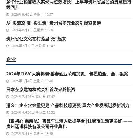
多个行业销售收入实现两位数增长！上半年贵州省居民消费意愿持
续回升
2026年8月3日 星期一 16:37
从“卖清凉”到“卖生活” 贵州省多元业态引爆避暑游
2026年8月1日 星期六 16:38
贵州省让文化在村落里“活”起来
2026年7月31日 星期五 15:47
企业
2024年CIWC大赛揭晓:碧春酒业荣耀加冕，包揽铂金、金、银奖
2025年1月4日 星期六 15:40
日本东京建物株式会社首次来黔投资
2024年7月26日 星期五 17:47
遵义：企业含金量更足 产品科技感更强 重大产业发展迸发新活力
2024年4月30日 星期二 15:52
【致初心·启新航】智慧车生活大数据平台|让城市生活更美好 ——
贵州迷诺科技有限公司开业典礼
2023年3月1日 星期三 18:38