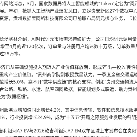
府网站消息，3月，国家数据局将人工智能领域的“Token”定名为“词
展。年初，抢抓人工智能产业爆发风口，立足贵安新区27个数据中
资源，贵州数据宝网络科技有限公司已前瞻布局词元核心业务，卡位
长汤寒林介绍，AI时代词元市场需求持续扩大，公司日均词元调用量
次增至4月的近120亿次，订单量与注册用户均达数十万级，订单数量
过28万笔。
经济已从基础设施投入期迈入产业价值释放期，形成‘产出—投入’良
重构产业价值链。”贵州商学院副教授武星认为，一季度全省交通运
值增长5.0%，离不开“数字供应链”的核心支撑。例如“贵州交通物流
合公路、铁路、水运、航空四网数据，智能规划多式联运，助力贵州
级为“数据枢纽”。
州服务业增加值同比增长4.2%，其中信息传输、软件和信息技术服
.1%，行业投资增长24.9%，成为“十五五”开局之际服务业发展的鲜
吉利银河A7 EV与2026款吉利银河A7 EM双车区域上市发布会在贵