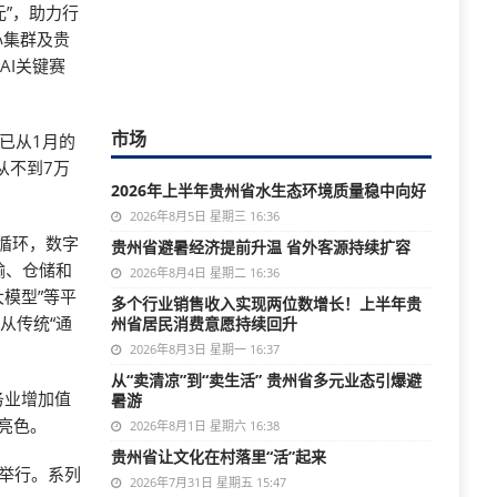
元”，助力行
心集群及贵
AI关键赛
市场
已从1月的
从不到7万
2026年上半年贵州省水生态环境质量稳中向好
2026年8月5日 星期三 16:36
性循环，数字
贵州省避暑经济提前升温 省外客源持续扩容
输、仓储和
2026年8月4日 星期二 16:36
大模型”等平
多个行业销售收入实现两位数增长！上半年贵
从传统“通
州省居民消费意愿持续回升
2026年8月3日 星期一 16:37
从“卖清凉”到“卖生活” 贵州省多元业态引爆避
务业增加值
暑游
明亮色。
2026年8月1日 星期六 16:38
贵州省让文化在村落里“活”起来
阳举行。系列
2026年7月31日 星期五 15:47