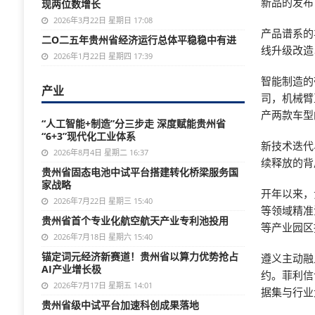
新品的发布
现两位数增长
2026年3月22日 星期日 17:08
产品谱系的
二O二五年贵州省经济运行总体平稳稳中有进
线升级改造
2026年1月22日 星期四 17:39
智能制造的
产业
司，机械臂
产两款车型
“人工智能+制造”分三步走 深度赋能贵州省
“6+3”现代化工业体系
新技术迭代
2026年8月4日 星期二 16:37
续释放的背
贵州省固态电池中试平台搭建转化桥梁服务国
家战略
开年以来，
2026年7月22日 星期三 15:40
等领域精准
贵州省首个专业化航空航天产业专利池投用
等产业园区
2026年7月18日 星期六 15:40
锚定词元经济新赛道！贵州省以算力优势抢占
遵义主动融
AI产业增长极
约。菲利信
2026年7月17日 星期五 14:01
据集与行业
贵州省级中试平台加速科创成果落地