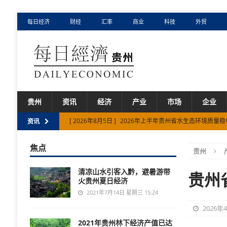
每日经济
财经
汇率
商业
科技
外贸
贵州
资讯
经济
产业
市场
企业
[ 2026年8月5日 ]
2026年上半年贵州省水生态环境质量
资讯
[ 2026年8月4日 ]
“人工智能+制造”分三步走 深度赋能贵州
焦点
贵州
[ 2026年8月4日 ]
贵州省避暑经济提前升温 省外客源持续
清凉山水引客入黔，避暑游带
[ 2026年8月3日 ]
多个行业销售收入实现两位数增长！上
贵州
火贵州夏日经济
[ 2026年8月6日 ]
贵州省八部门联合出台管理办法为工业固
2021年7月14日 星期三 15:24
2026年
2021年贵州林下经济产值已达