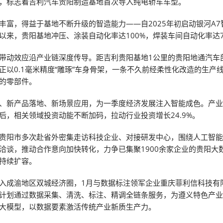
，标志着吉利汽车贵阳制造基地首次导入纯电轿车车型。
丰富，得益于基地不断升级的智造能力——自2025年初启动银河A7
以来，贵阳基地冲压、涂装自动化率达100%，焊装车间自动化率达7
带动效应沿产业链深度传导。距吉利贵阳基地1公里的贵阳地通汽车
正以0.1毫米精度“雕琢”车身骨架，一条不久前经柔性化改造的生产
的零部件。
、新产品落地、新场景应用，为一季度经济发展注入智能成色。产
后，相关领域投资动能不断加码，拉动行业投资增长24.9%。
贵阳市多次赴省外密集走访科技企业、对接研发中心，围绕人工智
洽谈，推动合作意向加快转化，力争已集聚1900余家企业的贵阳大
持续扩容。
入成渝地区双城经济圈，1月与数据标注领军企业重庆菲利信科技有
计划通过数据采集、清洗、标注、精调全链条服务，为遵义特色产
大模型，以数据要素激活传统产业新质生产力。