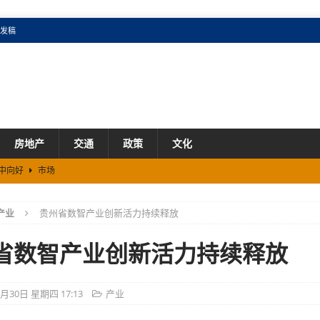
发稿
房地产
交通
政策
文化
稳中向好
市场
省“6+3”现代化工业体系
产业
产业
贵州省数智产业创新活力持续释放
扩容
市场
半年贵州省居民消费意愿持续回升
市场
省数智产业创新活力持续释放
废回填划定“红线”
政策
4月30日 星期四 17:13
产业