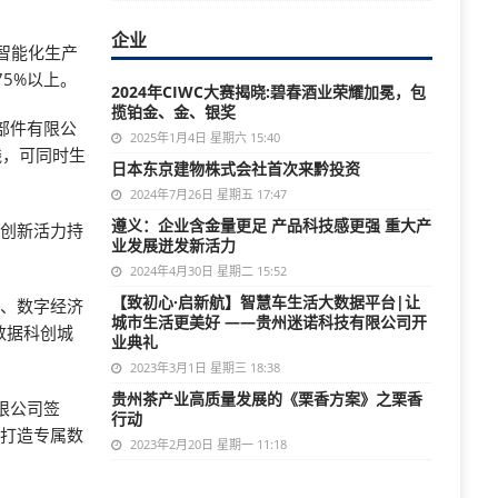
企业
智能化生产
5%以上。
2024年CIWC大赛揭晓:碧春酒业荣耀加冕，包
揽铂金、金、银奖
部件有限公
2025年1月4日 星期六 15:40
线，可同时生
日本东京建物株式会社首次来黔投资
2024年7月26日 星期五 17:47
遵义：企业含金量更足 产品科技感更强 重大产
业创新活力持
业发展迸发新活力
2024年4月30日 星期二 15:52
【致初心·启新航】智慧车生活大数据平台|让
能、数字经济
城市生活更美好 ——贵州迷诺科技有限公司开
数据科创城
业典礼
2023年3月1日 星期三 18:38
贵州茶产业高质量发展的《栗香方案》之栗香
限公司签
行动
业打造专属数
2023年2月20日 星期一 11:18