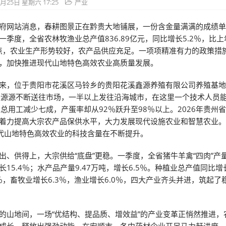
4月25日 星期六 17:25
产业
府网站消息，春耕图景正在黔贵大地铺展，一份含金量满满的成绩
一季度，全省农林牧渔业总产值836.89亿元，同比增长5.2％，比
分点，农业生产形势较好，农产品供应充足。一项项精准有力的政策措
，加快推进现代山地特色高效农业高质量发展。
来，位于贵阳市花溪区马铃乡的贵阳花溪鑫源养殖有限公司养殖基
蛋源源不断送往市场，一半以上发往沿海城市，在这里一个技术人员
，总用工减少七成，产蛋率却从92％跃升至98％以上。2026年贵州
着力提高大宗农产品保供水平，大力发展现代设施农业和智慧农业。从
现代山地特色高效农业的科技含量在不断提升。
出、供得上，大宗供给“底盘”更稳。一季度，全省猪牛羊禽“四肉”产量9
15.4％；水产品产量9.47万吨，增长6.5％。种植业总产值同比增长
0％，畜牧业增长6.3％，渔业增长6.0％，四大产业齐头并进，筑起了
。
的山地间，一场“优结构、提品质、增效益”的产业变革正悄然推进，