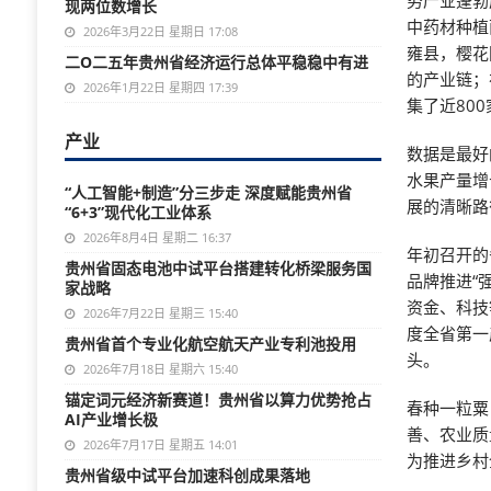
势产业蓬勃
现两位数增长
中药材种植
2026年3月22日 星期日 17:08
雍县，樱花
二O二五年贵州省经济运行总体平稳稳中有进
的产业链；
2026年1月22日 星期四 17:39
集了近80
产业
数据是最好
水果产量增
“人工智能+制造”分三步走 深度赋能贵州省
展的清晰路
“6+3”现代化工业体系
2026年8月4日 星期二 16:37
年初召开的
贵州省固态电池中试平台搭建转化桥梁服务国
品牌推进“
家战略
资金、科技
2026年7月22日 星期三 15:40
度全省第一
贵州省首个专业化航空航天产业专利池投用
头。
2026年7月18日 星期六 15:40
锚定词元经济新赛道！贵州省以算力优势抢占
春种一粒粟
AI产业增长极
善、农业质
2026年7月17日 星期五 14:01
为推进乡村
贵州省级中试平台加速科创成果落地