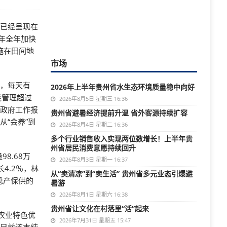
单已经呈现在
上年全年加快
施在田间地
市场
地，每天有
2026年上半年贵州省水生态环境质量稳中向好
能管理超过
2026年8月5日 星期三 16:36
省政府工作报
贵州省避暑经济提前升温 省外客源持续扩容
“会养”到
2026年8月4日 星期二 16:36
多个行业销售收入实现两位数增长！上半年贵
州省居民消费意愿持续回升
8.68万
2026年8月3日 星期一 16:37
4.2％，林
从“卖清凉”到“卖生活” 贵州省多元业态引爆避
稳产保供的
暑游
2026年8月1日 星期六 16:38
贵州省让文化在村落里“活”起来
农业特色优
2026年7月31日 星期五 15:47