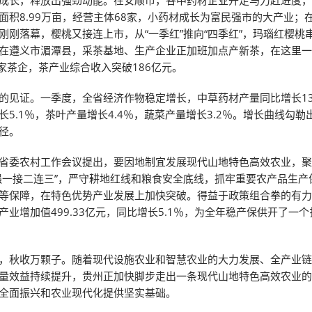
成长，释放出强劲动能。在安顺市，各中药材企业开足马力赶进度
面积8.99万亩，经营主体68家，小药材成长为富民强市的大产业；
刚刚落幕，樱桃又接连上市，从“一季红”推向“四季红”，玛瑙红樱桃
在遵义市湄潭县，采茶基地、生产企业正加班加点产新茶，在这里一片
0家茶企，茶产业综合收入突破186亿元。
的见证。一季度，全省经济作物稳定增长，中草药材产量同比增长13
长5.1％，茶叶产量增长4.4％，蔬菜产量增长3.2％。增长曲线勾勒
径。
省委农村工作会议提出，要因地制宜发展现代山地特色高效农业，
强一接二连三”，严守耕地红线和粮食安全底线，抓牢重要农产品生产
等保障，在特色优势产业发展上加快突破。得益于政策组合拳的有
产业增加值499.33亿元，同比增长5.1％，为全年稳产保供开了一
，秋收万颗子。随着现代设施农业和智慧农业的大力发展、全产业
量效益持续提升，贵州正加快脚步走出一条现代山地特色高效农业
全面振兴和农业现代化提供坚实基础。