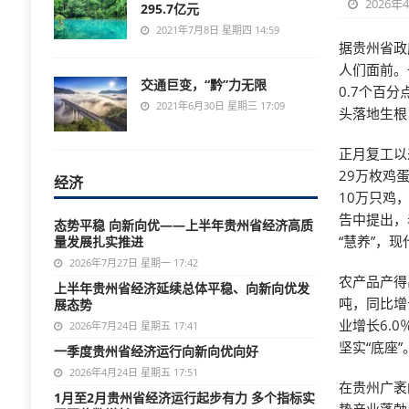
2026年
295.7亿元
2021年7月8日 星期四 14:59
据贵州省政
人们面前。
交通巨变，“黔”力无限
0.7个百
2021年6月30日 星期三 17:09
头落地生根
正月复工以
29万枚鸡
经济
10万只鸡
告中提出，
态势平稳 向新向优——上半年贵州省经济高质
“慧养”，
量发展扎实推进
2026年7月27日 星期一 17:42
农产品产得
上半年贵州省经济延续总体平稳、向新向优发
吨，同比增长
展态势
业增长6.
2026年7月24日 星期五 17:41
坚实“底座”
一季度贵州省经济运行向新向优向好
2026年4月24日 星期五 17:51
在贵州广袤
1月至2月贵州省经济运行起步有力 多个指标实