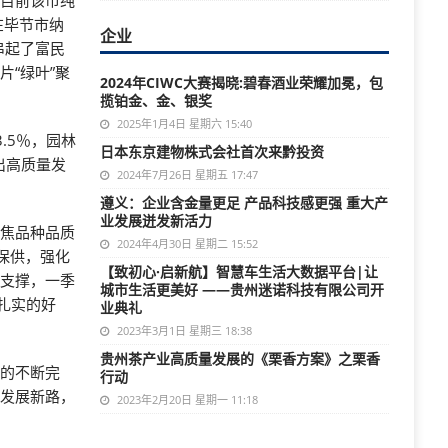
，目前该市纯
在毕节市纳
企业
串起了富民
“绿叶”聚
2024年CIWC大赛揭晓:碧春酒业荣耀加冕，包
揽铂金、金、银奖
2025年1月4日 星期六 15:40
.5％，园林
日本东京建物株式会社首次来黔投资
出高质量发
2024年7月26日 星期五 17:47
遵义：企业含金量更足 产品科技感更强 重大产
业发展迸发新活力
聚焦品种品质
2024年4月30日 星期二 15:52
保供，强化
【致初心·启新航】智慧车生活大数据平台|让
力支撑，一季
城市生活更美好 ——贵州迷诺科技有限公司开
个扎实的好
业典礼
2023年3月1日 星期三 18:38
贵州茶产业高质量发展的《栗香方案》之栗香
链的不断完
行动
的发展新路，
2023年2月20日 星期一 11:18