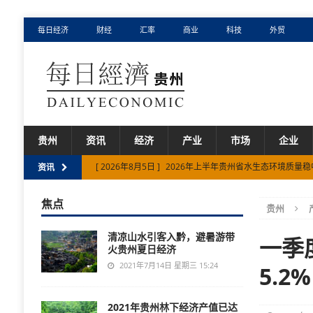
每日经济
财经
汇率
商业
科技
外贸
贵州
资讯
经济
产业
市场
企业
[ 2026年8月5日 ]
2026年上半年贵州省水生态环境质量
资讯
[ 2026年8月4日 ]
“人工智能+制造”分三步走 深度赋能贵州
焦点
贵州
[ 2026年8月4日 ]
贵州省避暑经济提前升温 省外客源持续
清凉山水引客入黔，避暑游带
[ 2026年8月3日 ]
多个行业销售收入实现两位数增长！上
一季
火贵州夏日经济
[ 2026年8月6日 ]
贵州省八部门联合出台管理办法为工业固
2021年7月14日 星期三 15:24
5.
2021年贵州林下经济产值已达