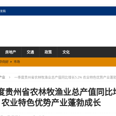
发稿
房地产
交通
政策
文化
稳中向好
市场
省“6+3”现代化工业体系
产业
产业
一季度贵州省农林牧渔业总产值同比增长5.2% 农业特色优势产业蓬
扩容
市场
半年贵州省居民消费意愿持续回升
市场
度贵州省农林牧渔业总产值同比
废回填划定“红线”
政策
2% 农业特色优势产业蓬勃成长