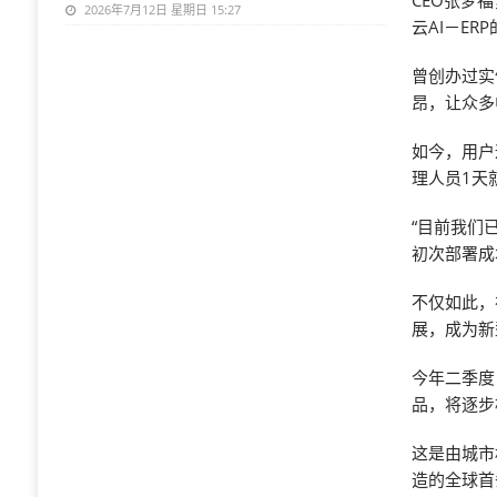
CEO张梦
2026年7月12日 星期日 15:27
云AI－ER
曾创办过实
昂，让众多
如今，用户
理人员1天
“目前我们
初次部署成
不仅如此，
展，成为新
今年二季度
品，将逐步
这是由城市
造的全球首