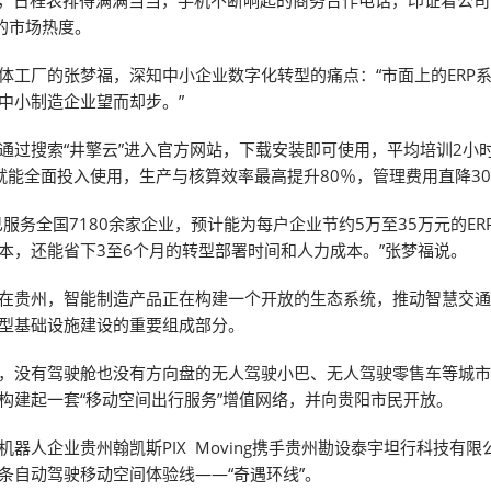
福，日程表排得满满当当，手机不断响起的商务合作电话，印证着公
P的市场热度。
体工厂的张梦福，深知中小企业数字化转型的痛点：“市面上的ERP
中小制造企业望而却步。”
通过搜索“井擎云”进入官方网站，下载安装即可使用，平均培训2小
就能全面投入使用，生产与核算效率最高提升80％，管理费用直降3
已服务全国7180余家企业，预计能为每户企业节约5万至35万元的ER
本，还能省下3至6个月的转型部署时间和人力成本。”张梦福说。
在贵州，智能制造产品正在构建一个开放的生态系统，推动智慧交
型基础设施建设的重要组成部分。
，没有驾驶舱也没有方向盘的无人驾驶小巴、无人驾驶零售车等城
构建起一套“移动空间出行服务”增值网络，并向贵阳市民开放。
机器人企业贵州翰凯斯PIX Moving携手贵州勘设泰宇坦行科技有限
条自动驾驶移动空间体验线——“奇遇环线”。