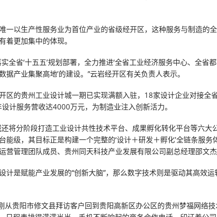
唯一以生产性服务业为首位产业的省级经开区，这种服务与制造的
有着更加集中的体现。
落实全省‘十五五’规划部署，全力推进‘全省工业经济服务中心、全省
数据产业集聚高地’的建设。”云岩经开区有关负责人表示。
开区的贵州工业设计城一期已实现满额入驻，18家设计企业对接全省
5年设计服务营收达4000万元，为制造业注入创新活力。
城还将分阶段打造工业设计共性技术平台、成果孵化转化平台等六大
台能级，其目标正是构建一个完整的‘设计＋研发＋孵化’全链条服务
运营管理团队成员、贵州同天科技产业发展有限公司副总经理邵文
设计是赋能产业发展的“创新大脑”，那么数字技术则是驱动其高效运
，刚从贵阳市修文县拜访客户回到贵阳高新区办公区的贵州梦福网络技