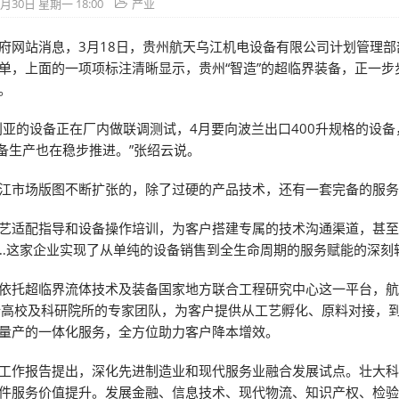
3月30日 星期一 18:00
产业
府网站消息，3月18日，贵州航天乌江机电设备有限公司计划管理部
单，上面的一项项标注清晰显示，贵州“智造”的超临界装备，正一步
。
利亚的设备正在厂内做联调测试，4月要向波兰出口400升规格的设
设备生产也在稳步推进。”张绍云说。
江市场版图不断扩张的，除了过硬的产品技术，还有一套完备的服
艺适配指导和设备操作培训，为客户搭建专属的技术沟通渠道，甚
…这家企业实现了从单纯的设备销售到全生命周期的服务赋能的深刻
依托超临界流体技术及装备国家地方联合工程研究中心这一平台，
所高校及科研院所的专家团队，为客户提供从工艺孵化、原料对接，
量产的一体化服务，全方位助力客户降本增效。
工作报告提出，深化先进制造业和现代服务业融合发展试点。壮大
件服务价值提升。发展金融、信息技术、现代物流、知识产权、检