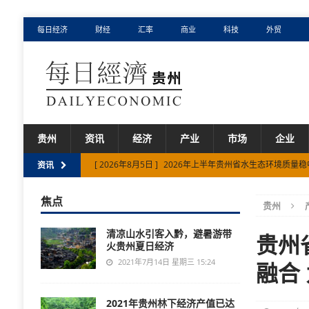
每日经济
财经
汇率
商业
科技
外贸
贵州
资讯
经济
产业
市场
企业
[ 2026年8月5日 ]
2026年上半年贵州省水生态环境质量
资讯
[ 2026年8月4日 ]
“人工智能+制造”分三步走 深度赋能贵州
焦点
贵州
[ 2026年8月4日 ]
贵州省避暑经济提前升温 省外客源持续
清凉山水引客入黔，避暑游带
[ 2026年8月3日 ]
多个行业销售收入实现两位数增长！上
贵州
火贵州夏日经济
[ 2026年8月6日 ]
贵州省八部门联合出台管理办法为工业固
2021年7月14日 星期三 15:24
融合
2021年贵州林下经济产值已达