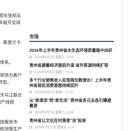
部长张绍云
步敲开全球
市场
备，斯里兰卡
2026年上半年贵州省水生态环境质量稳中向好
2026年8月5日 星期三 16:36
务体系。
贵州省避暑经济提前升温 省外客源持续扩容
2026年8月4日 星期二 16:36
至现场为客户
多个行业销售收入实现两位数增长！上半年贵
转型。
州省居民消费意愿持续回升
2026年8月3日 星期一 16:37
航天乌江联合
从“卖清凉”到“卖生活” 贵州省多元业态引爆避
到产线规
暑游
2026年8月1日 星期六 16:38
贵州省让文化在村落里“活”起来
科技服务市
2026年7月31日 星期五 15:47
验检测等生产