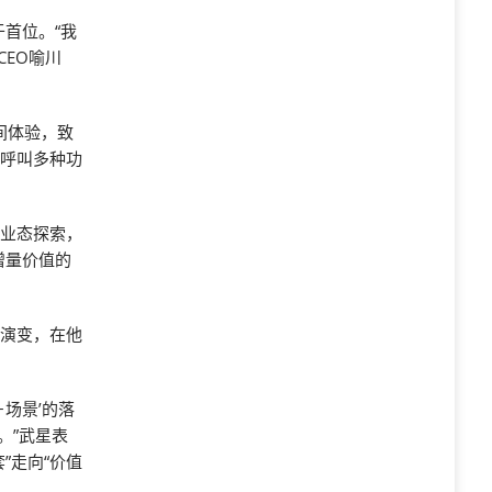
于首位。“我
CEO喻川
间体验，致
键呼叫多种功
新业态探索，
增量价值的
展演变，在他
－场景’的落
。”武星表
”走向“价值