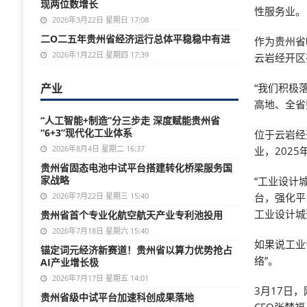
现两位数增长
性服务业。
2026年3月22日 星期日 17:08
二O二五年贵州省经济运行总体平稳稳中有进
作为贵州省
2026年1月22日 星期四 17:39
云岩经开区
产业
“我们积极
高地、全省
“人工智能+制造”分三步走 深度赋能贵州省
“6+3”现代化工业体系
位于云岩经
2026年8月4日 星期二 16:37
业，202
贵州省固态电池中试平台搭建转化桥梁服务国
家战略
“工业设计
2026年7月22日 星期三 15:40
台，强化平
工业设计城
贵州省首个专业化航空航天产业专利池投用
2026年7月18日 星期六 15:40
如果说工业
锚定词元经济新赛道！贵州省以算力优势抢占
络”。
AI产业增长极
2026年7月17日 星期五 14:01
3月17日
贵州省级中试平台加速科创成果落地