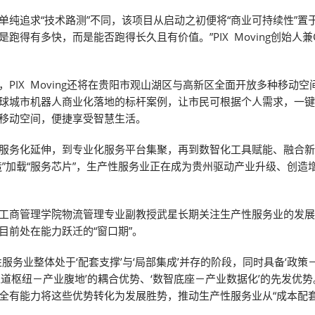
单纯追求“技术路测”不同，该项目从启动之初便将“商业可持续性”置
是跑得有多快，而是能否跑得长久且有价值。”PIX Moving创始人兼
，PIX Moving还将在贵阳市观山湖区与高新区全面开放多种移动空
球城市机器人商业化落地的标杆案例，让市民可根据个人需求，一
移动空间，便捷享受智慧生活。
服务化延伸，到专业化服务平台集聚，再到数智化工具赋能、融合
造”加载“服务芯片”，生产性服务业正在成为贵州驱动产业升级、创造
工商管理学院物流管理专业副教授武星长期关注生产性服务业的发
目前处在能力跃迁的“窗口期”。
性服务业整体处于‘配套支撑’与‘局部集成’并存的阶段，同时具备‘政策
通道枢纽－产业腹地’的耦合优势、‘数智底座－产业数据化’的先发优势
全有能力将这些优势转化为发展胜势，推动生产性服务业从“成本配套