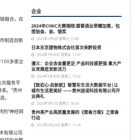
企业
全链融合，在
2024年CIWC大赛揭晓:碧春酒业荣耀加冕，包
揽铂金、金、银奖
2025年1月4日 星期六 15:40
都市制造创新
日本东京建物株式会社首次来黔投资
2024年7月26日 星期五 17:47
100多家企
遵义：企业含金量更足 产品科技感更强 重大产
业发展迸发新活力
2024年4月30日 星期二 15:52
公共服务平
【致初心·启新航】智慧车生活大数据平台|让
体系。”贵州
城市生活更美好 ——贵州迷诺科技有限公司开
业典礼
杰说。
2023年3月1日 星期三 18:38
转的“神经网
贵州茶产业高质量发展的《栗香方案》之栗香
行动
2023年2月20日 星期一 11:18
术有限公司