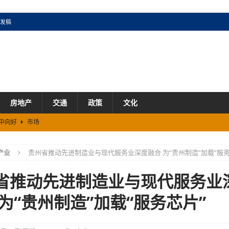
发稿
房地产
交通
政策
文化
稳中向好
市场
省“6+3”现代化工业体系
产业
产业
贵州省推动先进制造业与现代服务业深度融合 为“贵州制造”加载“服务
扩容
市场
半年贵州省居民消费意愿持续回升
市场
省推动先进制造业与现代服务业
废回填划定“红线”
政策
 为“贵州制造”加载“服务芯片”