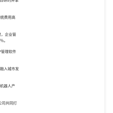
司自研的井擎
系统费用高
时，企业管
0％。
P管理软件
通融入城市发
市机器人产
公司共同打