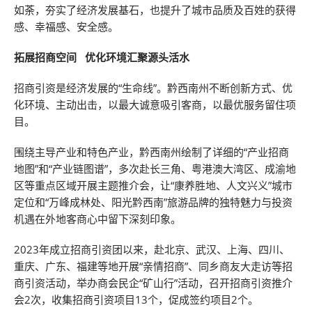
如荼，夯实了经济发展基石，也提升了城市品质及百姓的获得
感、幸福感、安全感。
拓展招商空间 优化环境汇聚源头活水
招商引资是经济发展的“生命线”。黔西南州不断创新方式、优
化环境、主动出击，以最大诚意吸引客商，以最优服务留住项
目。
围绕主导产业和特色产业，黔西南州绘制了详细的“产业招商
地图”和“产业链图谱”，多次赴长三角、粤港澳大湾区、成渝地
区等重点区域开展主题推介会，让“康养胜地、人文兴义”城市
定位和“万峰成林处、阳光黔西南”旅游品牌的独特魅力与投资
机遇在外地客商心中留下深刻印象。
2023年成立招商引资团以来，赴北京、武汉、上海、四川、
重庆、广东、福建等地开展“亲情招商”、同乡商友大走访等招
商引资活动，举办商会民企“矿山行”活动，召开招商引资推介
会2次，收集招商引资项目13个，促成签约项目2个。