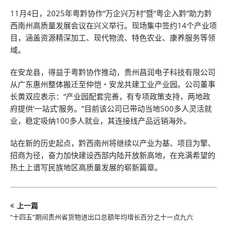
11月4日，2025年粤黔协作“万企兴万村”暨“粤企入黔”助力黔
西南州高质量发展会议在兴义举行。现场集中签约14个产业项
目，涵盖资源精深加工、现代物流、特色农业、康养服务等领
域。
在安龙县，得益于粤黔协作推动，贵州昌润电子科技有限公司
从广东惠州整体搬迁至仲恺・安龙共建工业产业园。公司董事
长黄双应表示：“产业园配套完善，有专项政策支持，两地政
府提供‘一站式’服务。”目前该公司已带动当地500多人灵活就
业，稳定吸纳100多人就业，其连接线产品远销海外。
站在新的历史起点，黔西南州将继续以产业为基、项目为擎、
招商为径，奋力加快建设西部内陆开放新高地，在充满希望的
热土上谱写民族地区高质量发展的崭新篇章。
上一篇
“十四五”期间贵州省货物进出口总额年均增长百分之十一点九六