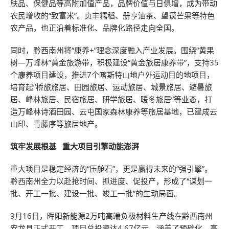
肤品、保健品等高附加值产品，品牌价值与日俱增，成为带动
农民增收的“致富米”。贞丰糯稻、册亨油茶、望谟芒果等特色
农产品，也正沿着标准化、品牌化路径走向全国。
同时，黔西南州将“康养+”理念深度融入产业发展。围绕“黄果
树—万峰林”黄金旅游带，积极建设“黄金旅居康养带”，支持35
个康养项目建设，推进7个喀斯特山地户外运动目的地项目，
培育起“桥旅旅居、田园旅居、运动旅居、城景旅居、避暑旅
居、峰林旅居、民宿旅居、研学旅居、暖冬旅居”等业态，打
造万峰林诗酒田园、云屯国家森林康养等旅居基地，已建成云
山印、青藤序等旅居地产。
筑牢发展根基 重大项目引擎动能澎湃
重大项目是稳定经济的“压舱石”，更是赢得未来的“强引擎”。
黔西南州全力以赴抢时间、抓进度、促投产，形成了“谋划一
批、开工一批、建设一批、竣工一批”的生动局面。
9月16日，晖阳新能源2万吨高端负极材料生产线在黔西南州
安龙县正式开工，项目总投资达4.67亿元，涵盖了预碳化、高