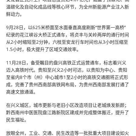
温碳化及自动化成品线等核心环节，为全州新能源产业注入新
鲜动力。
9月28日，以625米桥面至水面垂直高度刷新“世界第一高桥”
纪录的花江峡谷大桥正式通车，将贞丰与关岭两岸的通行时间
从2小时缩短至2分钟，六枝至安龙行车时间也从3小时压缩至
1.5小时，极大提升了区域交通效率。
11月28日，备受瞩目的盘兴高铁正式运营通车，标志着兴义
迈入高铁时代。贵阳至兴义2小时可达，以贵阳为中心、贵阳
至省内8个市（州）中心城市1至2小时的高铁交通圈将正式形
成，完善了贵州西南部高铁网布局，为贵州西南部发展打通了
高速文旅通道。
在兴义城区，城市更新与老旧小区改造项目让老城焕发新颜；
黔西南州中医医院盘江路新院区建成并完成整体搬迁，提升了
民生福祉。
放眼全州，工业、交通、民生改造等一批批重大项目建设如火