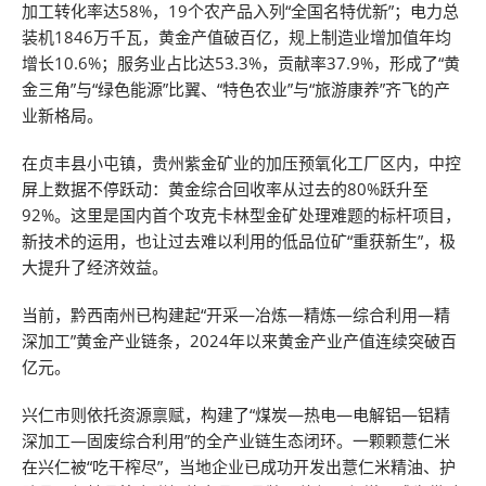
加工转化率达58%，19个农产品入列“全国名特优新”；电力总
装机1846万千瓦，黄金产值破百亿，规上制造业增加值年均
增长10.6%；服务业占比达53.3%，贡献率37.9%，形成了“黄
金三角”与“绿色能源”比翼、“特色农业”与“旅游康养”齐飞的产
业新格局。
在贞丰县小屯镇，贵州紫金矿业的加压预氧化工厂区内，中控
屏上数据不停跃动：黄金综合回收率从过去的80%跃升至
92%。这里是国内首个攻克卡林型金矿处理难题的标杆项目，
新技术的运用，也让过去难以利用的低品位矿“重获新生”，极
大提升了经济效益。
当前，黔西南州已构建起“开采—冶炼—精炼—综合利用—精
深加工”黄金产业链条，2024年以来黄金产业产值连续突破百
亿元。
兴仁市则依托资源禀赋，构建了“煤炭—热电—电解铝—铝精
深加工—固废综合利用”的全产业链生态闭环。一颗颗薏仁米
在兴仁被“吃干榨尽”，当地企业已成功开发出薏仁米精油、护