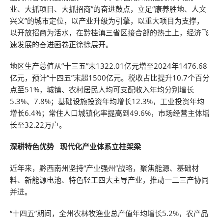
业、大抓项目、大抓招商”的奋进鼓点，立足“康养胜地、人文
兴义”的城市定位，以产业升级为引擎，以重大项目为支撑，
以开放招商为活水，在黔桂滇三省区接合部的热土上，经济飞
速发展的奋进画卷正徐徐展开。
地区生产总值从“十三五”末1322.01亿元增至2024年1476.68
亿元，预计“十四五”末超1500亿元。税收占比提升10.7个百分
点至51%，城镇、农村居民人均可支配收入年均分别增长
5.3%、7.8%；基础设施投资年均增长12.3%，工业投资年均
增长6.4%；常住人口城镇化率提高到49.6%，市场经营主体增
长至32.22万户。
深耕特色优势 现代化产业体系立柱架梁
近年来，黔西南州坚持“产业强州”战略，聚焦能源、基础材
料、新能源电池、特色轻工四大主导产业，推动一二三产协同
并进。
“十四五”期间，全州农林牧渔业总产值年均增长5.2%，农产品