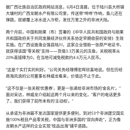
据广西壮族自治区政府网站消息，6月4日清晨，位于陆川县大桥镇
大塘村的广西龙朝水产有限公司里，传送带“哗哗”作响，鱼儿还在
弹跳，就被覆上冰水送入冷柜，发往万里之外的非洲大陆。
两个月前，中国和刚果（布）签署的《中华人民共和国政府与刚果
共和国政府关于共同发展经济伙伴关系协定早期收获的安排》生效
实施。在广西设施渔业强县陆川，这家企业借助一张原产地证书，
就获得该国“零关税”支持——货值3.3万美元的冻鱼，关税税率从
20%直接降为0，在当地可减免税款约4.6万元人民币。
“这是个实打实的利好。”公司关务经理傅宏晖欣喜地说。但在历经
商海风浪的公司董事长林威龙看来，价值远不止于此。
“这不仅是一张关税‘优惠券’，更是一张递给非洲市场的‘金名片’。”
面对采访，林威龙介绍起这两个月以来的变化，“客户的电话更多
了，我们获得了前所未有的‘主动权’。”
从承诺为非洲最不发达国家提供更多便利，到对53个非洲建交国实
施100%税目产品零关税，中国与非洲多国的“双向奔赴”，正为像
龙朝水产这样的企业实现“桂品出海”铺平道路。