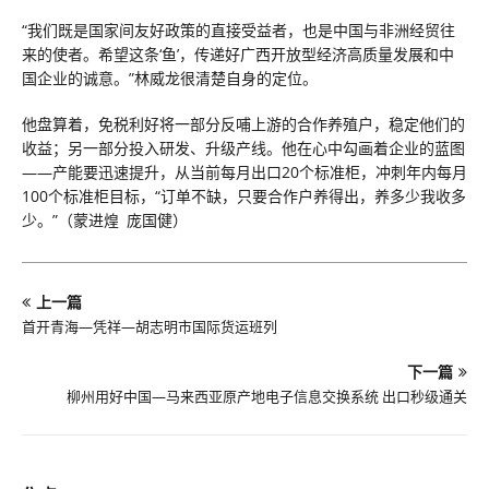
“我们既是国家间友好政策的直接受益者，也是中国与非洲经贸往
来的使者。希望这条‘鱼’，传递好广西开放型经济高质量发展和中
国企业的诚意。”林威龙很清楚自身的定位。
他盘算着，免税利好将一部分反哺上游的合作养殖户，稳定他们的
收益；另一部分投入研发、升级产线。他在心中勾画着企业的蓝图
——产能要迅速提升，从当前每月出口20个标准柜，冲刺年内每月
100个标准柜目标，“订单不缺，只要合作户养得出，养多少我收多
少。”（蒙进煌 庞国健）
上一篇
首开青海—凭祥—胡志明市国际货运班列
下一篇
柳州用好中国—马来西亚原产地电子信息交换系统 出口秒级通关