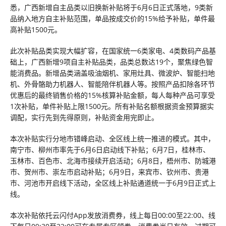
悉，广西新增自主品类以旧换新补贴将于6月6日正式落地，9类新
品纳入地方自主补贴范围，单品按成交价的15%给予补贴，单件最
高补贴1500元。
此次补贴品类实现大幅扩容，在国家统一6类家电、4类数码产品基
础上，广西新增9项自主补贴品类，品类总数达19个，聚焦绿色智
能消费品。新增品类涵盖吸油烟机、家用灶具、微波炉、智能扫地
机、外骨骼助力机器人、智能陪伴机器人等。按照产品扣除各环节
优惠后的最终销售价格的15%核算补贴金额，每人每种产品可享受
1次补贴，单件补贴上限1500元。所有补贴名额根据资金预算据实
调配，实行先到先得原则，补贴资金用完即止。
本次补贴实行分地市错峰启动、全区线上统一推进的模式。其中，
南宁市、柳州市率先于6月6日启动线下补贴；6月7日，桂林市、
玉林市、百色市、北海市接续开启活动；6月8日，梧州市、防城港
市、贺州市、崇左市启动补贴；6月9日，来宾市、钦州市、贵港
市、河池市开启线下活动，全区线上补贴通道统一于6月9日正式上
线。
本次补贴依托云闪付App发放消费券，线上每日00:00至22:00、线