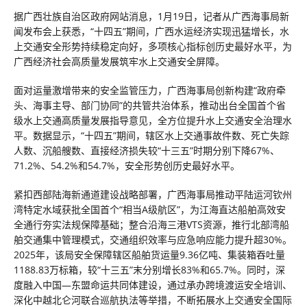
据广西壮族自治区政府网站消息，1月19日，记者从广西海事局新
闻发布会上获悉，“十四五”期间，广西水运经济实现迅猛增长，水
上交通安全形势持续稳定向好，多项核心指标创历史最好水平，为
广西经济社会高质量发展筑牢水上交通安全屏障。
面对运量激增带来的安全监管压力，广西海事局创新构建“政府牵
头、海事主导、部门协同”的共管共治体系，推动出台全国首个省
级水上交通高质量发展指导意见，全方位提升水上交通安全治理水
平。数据显示，“十四五”期间，辖区水上交通事故件数、死亡失踪
人数、沉船艘数、直接经济损失较“十三五”时期分别下降67%、
71.2%、54.2%和54.7%，安全形势创历史最好水平。
紧扣西部陆海新通道建设战略部署，广西海事局推动平陆运河钦州
湾特定水域获批全国首个“相当A级航区”，为江海直达船舶高效安
全通行夯实法规保障基础；整合沿海三港VTS资源，推行北部湾船
舶交通集中管理模式，交通组织效率与应急响应能力提升超30%。
2025年，该局安全保障辖区船舶货运量9.36亿吨、集装箱吞吐量
1188.83万标箱，较“十三五”末分别增长83%和65.7%。同时，深
度融入中国—东盟命运共同体建设，通过承办跨境渡运安全培训、
深化中越北仑河联合巡航执法等举措，不断拓展水上交通安全国际