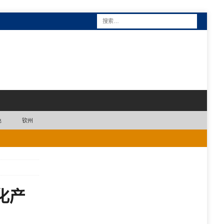
色
钦州
化产