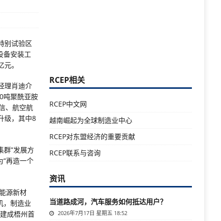
特别试验区
设备安装工
亿元。
RCEP相关
总经理肖迪介
0吨聚酰亚胺
RCEP中文网
信、航空航
升级，其中8
越南崛起为全球制造业中心
RCEP对东盟经济的重要贡献
集群”发展方
RCEP联系与咨询
“再造一个
资讯
新能源新材
当道路成河，汽车服务如何抵达用户？
机，制造业
目建成梧州首
2026年7月17日 星期五 18:52