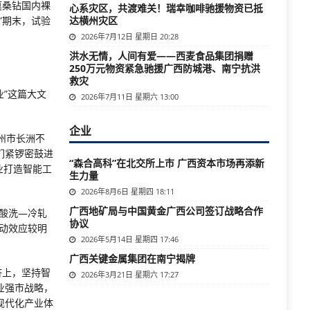
莫桑钻国内裸
心系灾区，共渡难关！瑞幸咖啡驰援物资已抵
”期末，试验
达横州灾区
2026年7月12日 星期日 20:28
洪水无情，人间有爱——西麦食品集团捐赠
250万元物资紧急驰援广西防城港、南宁抗洪
救灾
”这篇大文
2026年7月11日 星期六 13:00
企业
州市长洲不
们紧锣密鼓进
“森合高科”在北交所上市 广西资本市场再添新
业打造智能工
生力量
2026年8月6日 星期四 18:11
广西地矿局与中国黄金广西公司签订战略合作
酸洗—冷轧
协议
动效应较明
2026年5月14日 星期四 17:46
广西关键金属集团在南宁揭牌
济上，坚持智
2026年3月21日 星期六 17:27
业强市战略，
现代化产业体