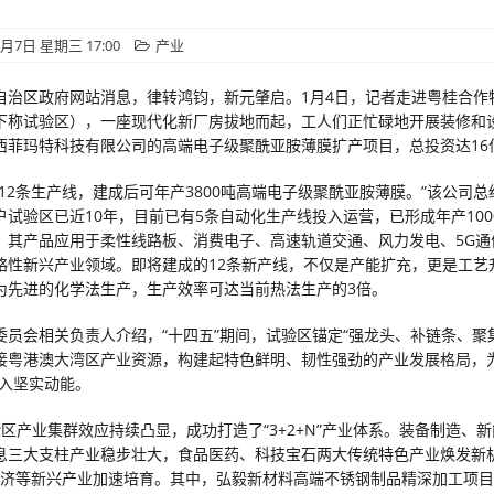
1月7日 星期三 17:00
产业
自治区政府网站消息，律转鸿钧，新元肇启。1月4日，记者走进粤桂合作
下称试验区），一座现代化新厂房拔地而起，工人们正忙碌地开展装修和
西菲玛特科技有限公司的高端电子级聚酰亚胺薄膜扩产项目，总投资达16
建12条生产线，建成后可年产3800吨高端电子级聚酰亚胺薄膜。”该公司
户试验区已近10年，目前已有5条自动化生产线投入运营，已形成年产100
，其产品应用于柔性线路板、消费电子、高速轨道交通、风力发电、5G通
略性新兴产业领域。即将建成的12条新产线，不仅是产能扩充，更是工艺
为先进的化学法生产，生产效率可达当前热法生产的3倍。
委员会相关负责人介绍，“十四五”期间，试验区锚定“强龙头、补链条、聚
接粤港澳大湾区产业资源，构建起特色鲜明、韧性强劲的产业发展格局，为
注入坚实动能。
验区产业集群效应持续凸显，成功打造了“3+2+N”产业体系。装备制造、
息三大支柱产业稳步壮大，食品医药、科技宝石两大传统特色产业焕发新
字经济等新兴产业加速培育。其中，弘毅新材料高端不锈钢制品精深加工项