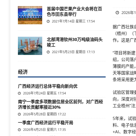
首届中国芒果产业大会将在百
2026年
色市田东县举行
2021年7月14日 星期三 17:54
据广西壮族
（梧州）（
北部湾港钦州30万吨级油码头
作。这是广
竣工
2021年5月23日 星期日 17:13
“项目将新
绍，公司落
薄膜的产能
经济
天等国家战
条将采用更
广西经济运行总体平稳向新向优
试验区管理
2026年7月24日 星期五 17:54
向，深度对
南宁一季度多项数据位居全区前列，对广西经
工业梧州”
济增长贡献率接近30%
2026年5月28日 星期四 17:22
5年来，试
一季度广西经济运行平稳开局
料、电子信
2026年4月25日 星期六 17:35
+AI、数