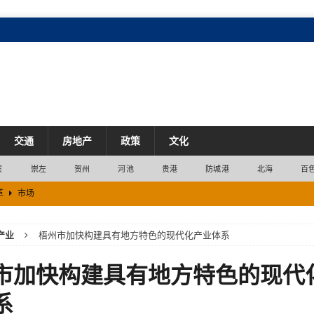
交通
房地产
政策
文化
宾
崇左
贺州
河池
贵港
防城港
北海
百
革
市场
产业
梧州市加快构建具有地方特色的现代化产业体系
场
上半年三大经济指标均排全区第一
产业
市加快构建具有地方特色的现代
再添新生力量
企业
系