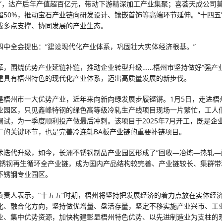
厂”，达产后年产值超百亿元，带动下游精深加工产业集聚；喜荟天成公司
超50%，推动宝石产业链向研发设计、镶嵌首饰等高端环节延伸。“十四五
成多点支撑、协同发展的产业生态。
四中全会提出：“建设现代化产业体系，巩固壮大实体经济根基。”
革，围绕优势产业延链补链，推动企业转型升级……梧州市坚持做好“强产业
建具有梧州特色的现代化产业体系，迈出高质量发展的新步伐。
是梧州市一大优势产业，近年来向新向绿发展步履铿锵。1月5日，走进梧
业园区，只见鑫峰特钢的绿色高等级冷轧生产线项目现场一片繁忙，工人
调试，为一季度顺利投产做最后冲刺。该项目于2025年7月开工，既是企
厂的关键环节，也是完善冷连轧BA板产业链的重要补链项目。
术迭代升级，如今，长洲不锈钢制品产业园区形成了“回收—冶炼—热轧—
不锈钢再生循环全产业链，成为国内产品结构较完善、产业链较长、集群带
不锈钢专业园区。
负责人表示，“十五五”时期，梧州将坚持把发展经济的着力点放在实体经
化、融合化方向，坚持做优增量、盘活存量，坚定不移实施产业兴市、工
业、集中优势资源，加快构建彰显梧州特色优势、以先进制造业为支柱的