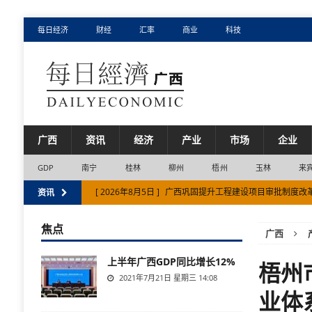
每日经济
财经
汇率
商业
科技
广西
资讯
经济
产业
市场
企业
GDP
南宁
桂林
柳州
梧州
玉林
来
[ 2026年8月5日 ]
广西巩固提升工程建设项目审批制度改
资讯
[ 2026年8月5日 ]
广西糖业发展“十五五”规划发布
产业
焦点
广西
[ 2026年8月7日 ]
广西集中整治房地产市场交易乱象
市
上半年广西GDP同比增长12%
[ 2026年8月6日 ]
钦州市加快构建现代化向海产业体系 
梧州
2021年7月21日 星期三 14:08
[ 2026年8月6日 ]
“森合高科”在北交所上市 广西资本市场
业体