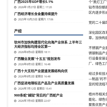
广西2025年GDP增长5.1%
个“黑灯工
钻市场份额
2026年1月27日 星期二 17:20
区内逐步形
广西经济增长含金量持续提升
2025年10月25日 星期六 17:06
党的二十届
产经
深化园区改
章，加快构
钦州市加快构建现代化向海产业体系 上半年三
大经济指标均排全区第一
不锈钢产业
2026年8月6日 星期四 18:11
锈钢制品产
行设备安装
广西糖业发展“十五五”规划发布
厂、绿色工
2026年8月5日 星期三 16:48
广西十大支柱产业提速发展结构向优
经过多轮技
2026年8月2日 星期日 16:48
—制品”的
广西促进地理标志产品及产业高质量发展
显的短流程
2026年7月12日 星期日 15:41
梧州市相关
900条蛇“越狱”背后的广西蛇产业
能化、绿色
2026年7月9日 星期四 22:07
聚焦优势产