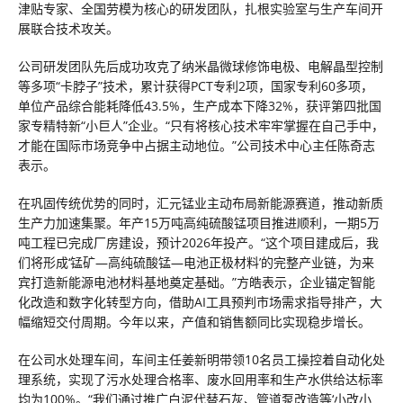
津贴专家、全国劳模为核心的研发团队，扎根实验室与生产车间开
展联合技术攻关。
公司研发团队先后成功攻克了纳米晶微球修饰电极、电解晶型控制
等多项“卡脖子”技术，累计获得PCT专利2项，国家专利60多项，
单位产品综合能耗降低43.5%，生产成本下降32%，获评第四批国
家专精特新“小巨人”企业。“只有将核心技术牢牢掌握在自己手中，
才能在国际市场竞争中占据主动地位。”公司技术中心主任陈奇志
表示。
在巩固传统优势的同时，汇元锰业主动布局新能源赛道，推动新质
生产力加速集聚。年产15万吨高纯硫酸锰项目推进顺利，一期5万
吨工程已完成厂房建设，预计2026年投产。“这个项目建成后，我
们将形成‘锰矿—高纯硫酸锰—电池正极材料’的完整产业链，为来
宾打造新能源电池材料基地奠定基础。”方皓表示，企业锚定智能
化改造和数字化转型方向，借助AI工具预判市场需求指导排产，大
幅缩短交付周期。今年以来，产值和销售额同比实现稳步增长。
在公司水处理车间，车间主任姜新明带领10名员工操控着自动化处
理系统，实现了污水处理合格率、废水回用率和生产水供给达标率
均为100%。“我们通过推广白泥代替石灰、管道泵改造等‘小改小