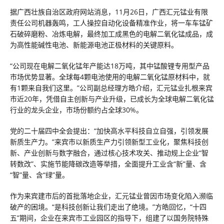
据广西壮族自治区政府网站消息，11月26日，广西汇元锰业有限
责任公司机器轰鸣，工人操控自动化设备精准作业，将一车车锰矿
石破碎磨粉、冶炼电解，最终加工成黑色的电解二氧化锰成品，成
为高性能碱性电池、新能源电池正极材料的关键原料。
“公司现在电解二氧化锰年产能达18万吨，其中锰酸锂专用型产品
市场优势显著。全球每4颗电池使用的电解二氧化锰原材料中，就
有1颗来自我们这里。”公司副总经理方皓介绍，汇元锰业扎根来宾
市近20年，凭借自主创新与产业升级，已成长为全球电解二氧化锰
行业的龙头企业，市场份额约占全球30%。
党的二十届四中全会提出：“加快高水平科技自立自强，引领发展
新质生产力。”来宾市以新质生产力引领新型工业化，聚焦科技创
新、产业创新与数字融合，通过核心技术攻关、推动规上企业“智
转数改”、实施节能降碳改造等举措，全面提升工业含“新”量、含
“智”量、含“绿”量。
作为来宾建市后的首批落地企业，汇元锰业曾因市场变化陷入濒临
破产的困境。“是科技创新让我们走出了绝境。”方皓回忆，“十四
五”期间，企业在来宾市工业园区的指导下，组建了以国务院特殊