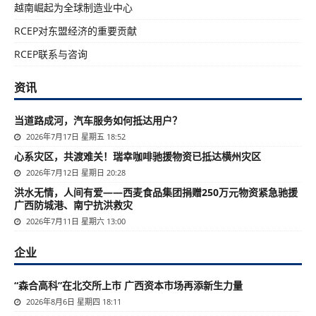
越南崛起为全球制造业中心
RCEP对东盟经济的重要贡献
RCEP联系与咨询
资讯
当道路成河，汽车服务如何抵达用户？
2026年7月17日 星期五 18:52
心系灾区，共渡难关！瑞幸咖啡驰援物资已抵达横州灾区
2026年7月12日 星期日 20:28
洪水无情，人间有爱——西麦食品集团捐赠250万元物资紧急驰援
广西防城港、南宁抗洪救灾
2026年7月11日 星期六 13:00
企业
“森合高科”在北交所上市 广西资本市场再添新生力量
2026年8月6日 星期四 18:11