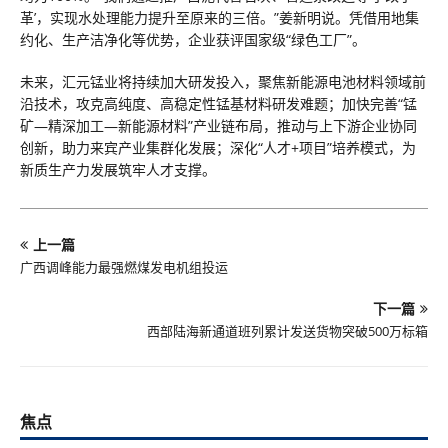
革’，实现水处理能力提升至原来的三倍。”姜新明说。凭借用地集
约化、生产洁净化等优势，企业获评国家级“绿色工厂”。
未来，汇元锰业将持续加大研发投入，聚焦新能源电池材料领域前
沿技术，攻克高纯度、高稳定性锰基材料研发难题；加快完善“锰
矿—精深加工—新能源材料”产业链布局，推动与上下游企业协同
创新，助力来宾产业集群化发展；深化“人才+项目”培养模式，为
新质生产力发展筑牢人才支撑。
上一篇
广西调峰能力最强燃煤发电机组投运
下一篇
西部陆海新通道班列累计发送货物突破500万标箱
焦点