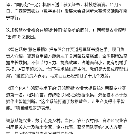
译，“国际范”十足；机器人送上获奖证书，科技感满满。11月5
日，广西智慧农业（数字乡村）发展大会暨创新大赛颁奖活动在南
宁举行。
这场智慧农业盛会在解锁“种田”新姿势的同时，广西智慧农业模型
“出海”呼之欲出。
《智在菇房 慧在采摘》把东盟合作赛道冠军证书揽在手。项目负
责人介绍，智慧食用菌方舱解决了食用菌栽培痛点，全周期精准掌
握生长数据，不但节约人力、提高效率，占地面积小，更有机械手
采摘，A菇率超95%。“当下技术输出是主流，我们是大集成模型‘出
海’。”这位负责人表示，马来西亚已经预订了十几个方舱。
《国产化AI与鸿蒙技术下的“开鸿智棚”农业大棚系统》荣获专业赛
道第一名。相对而言，传统物联网只是数据采集，鸿蒙技术基于数
据作出智能判断。“这个系统打通了数据壁垒，让生产变得非常智
能。”项目经理罗楚表示。
智慧赋能农业，数字点亮乡村。当日，农业农村部、自治区农业农
村厅相关人士及院士专家、企业代表、获奖团队等约400人齐聚一
堂，共同探讨智慧农业发展前沿趋势。