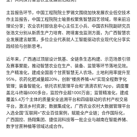
主旨报告环节，中国工程院院士罗锡文围绕加快发展农业低空技术
作主旨报告，中国工程院院士喻景权聚焦智慧园艺领域，带来前沿
理论分享；农业农村部信息中心主任王小兵、中国农科院副研究员
张浩文分别从新质生产力培育、跨境害虫监测方面，为广西智慧农
业发展建言献策，多位企业代表就人工智能驱动农业现代化分享实
践经验与创新思考。
近年来，广西通过顶层设计筑基、全链条生态构建、示范场景引领
及赛事聚能，推动智慧农业在生产、装备、监管等环节落地见效。
生产精准化，建成全国首个甘蔗智慧无人农场，土地利用率提升至
95%，农药化肥减量超20%，创新“楼房养殖+AI”实现全程数字化
管理；装备智能化，依托农机管理平台和“滴滴农机”App，调度覆
盖北斗终端6000多台，监控作业超1000万亩；监管精准化，建成
覆盖5.4万个主体的质量安全追溯平台和四级联动的农村产权交易
平台，激活乡村资源；数据集成化，广西农业农村大数据管理平台
入选全国“互联网+”农业百佳案例，赋能全产业链；合作国际化，
广西国控、扬翔集团、捷佳润科技等一批企业与越南在智能养猪、
数字甘蔗种植等领域达成合作。