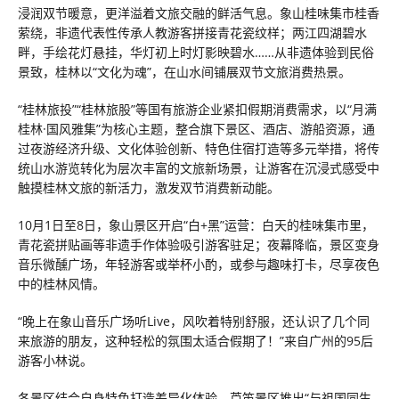
浸润双节暖意，更洋溢着文旅交融的鲜活气息。象山桂味集市桂香
萦绕，非遗代表性传承人教游客拼接青花瓷纹样；两江四湖碧水
畔，手绘花灯悬挂，华灯初上时灯影映碧水……从非遗体验到民俗
景致，桂林以“文化为魂”，在山水间铺展双节文旅消费热景。
“桂林旅投”“桂林旅股”等国有旅游企业紧扣假期消费需求，以“月满
桂林·国风雅集”为核心主题，整合旗下景区、酒店、游船资源，通
过夜游经济升级、文化体验创新、特色住宿打造等多元举措，将传
统山水游览转化为层次丰富的文旅新场景，让游客在沉浸式感受中
触摸桂林文旅的新活力，激发双节消费新动能。
10月1日至8日，象山景区开启“白+黑”运营：白天的桂味集市里，
青花瓷拼贴画等非遗手作体验吸引游客驻足；夜幕降临，景区变身
音乐微醺广场，年轻游客或举杯小酌，或参与趣味打卡，尽享夜色
中的桂林风情。
“晚上在象山音乐广场听Live，风吹着特别舒服，还认识了几个同
来旅游的朋友，这种轻松的氛围太适合假期了！”来自广州的95后
游客小林说。
各景区结合自身特色打造差异化体验。芦笛景区推出“与祖国同生