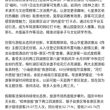
日”福利，10月1日出生的游客可免费入园，岩洞内《桂林之夜》艺
术演艺与文创雪糕等二次消费产品，让游览更添趣味；七星景区依
托热播剧《阵地》取景地优势，复原岩洞教育场景，游客可沉浸式
感受剧情魅力；冠岩景区设计“洞内星空”打卡点，通过社交平台互
动引流，成为年轻游客的网红打卡地；雁山园复刻文人雅集，抗战
茶礼、木版画手作等活动，精准对接亲子与文化研学市场。
住宿与游船业态同步创新，丰富假期体验。桂山华星酒店推出《阵
地》主题沉浸式住宿，从入住登记到客房布置均融入剧情元素；神
龙谷度假酒店的“住宿+景区+竹筏”套餐，满足游客一站式度假需
求。备受关注的两江四湖景区第六届“宋韵风华·水月共辉”中秋花灯
会如约而至，榕杉湖区域百余盏手绘花灯点亮湖面，两大主题游船
各具特色：“小画舫茶船”夜游四湖，60分钟旅程尽显雅致；“河灯
许愿船”放灯体验，亲民价格吸引家庭游客。导游黄梦蝶说：“今年
游客停留时间明显变长，以前可能一天逛两个景区就走，现在因为
有主题住宿、夜间活动，很多人会待上两三天。”
假期客流保持持续增长态势，旅游市场热度稳步攀升。国庆中秋8
天长假，“桂林旅股”旗下两江四湖景区、银子岩景区等各景区景点
累计接待游客29.07万人次，同比增长32.71%；营收2143.74万