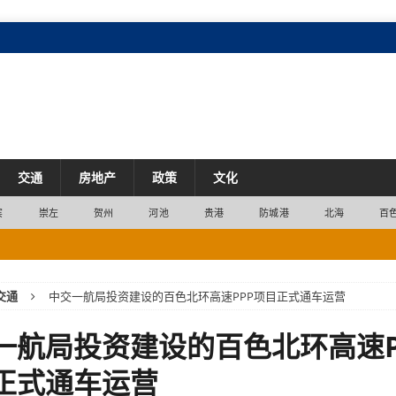
交通
房地产
政策
文化
宾
崇左
贺州
河池
贵港
防城港
北海
百
骨水等经典产品畅销全球
市场
交通
中交一航局投资建设的百色北环高速PPP项目正式通车运营
居广西首位
市场
产业
一航局投资建设的百色北环高速P
革
市场
正式通车运营