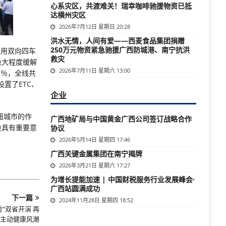
心系灾区，共渡难关！瑞幸咖啡驰援物资已抵
达横州灾区
2026年7月12日 星期日 20:28
洪水无情，人间有爱——西麦食品集团捐赠
250万元物资紧急驰援广西防城港、南宁抗洪
采用双向四车
救灾
极大程度缓解
2026年7月11日 星期六 13:00
2％，全线共
置了ETC、
企业
纽城市的作
广西地矿局与中国黄金广西公司签订战略合作
设具有重要意
协议
2026年5月14日 星期四 17:46
广西关键金属集团在南宁揭牌
2026年3月21日 星期六 17:27
为增长提能加速 | 中国财税服务行业发展峰会·
广西站圆满成功
下一篇
2024年11月28日 星期四 18:52
”双省开演 再
主动健康风潮