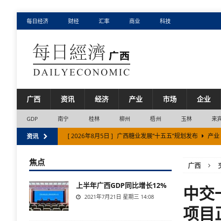
每日经济
财经
汇率
商业
科技
广西
资讯
经济
产业
市场
企业
GDP
南宁
桂林
柳州
梧州
玉林
来
[ 2026年8月5日 ]
广西糖业发展“十五五”规划发布
产业
资讯
[ 2026年8月5日 ]
“中华老字号”玉林制药喜迎70周年 正
焦点
广西
[ 2026年8月4日 ]
2026年上半年友谊关口岸进出口货值
上半年广西GDP同比增长12%
[ 2026年8月2日 ]
广西十大支柱产业提速发展结构向优
中交
2021年7月21日 星期三 14:08
[ 2026年8月5日 ]
广西巩固提升工程建设项目审批制度改
项目