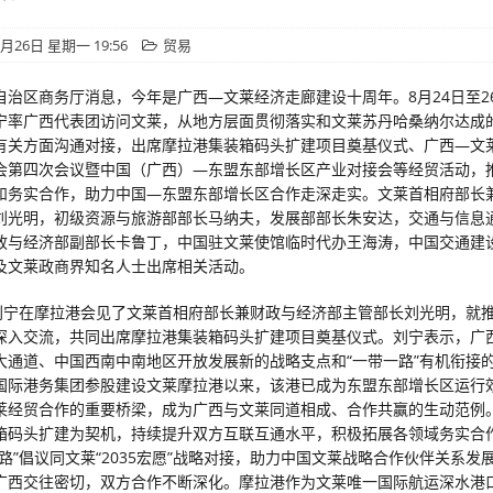
8月26日 星期一 19:56
贸易
自治区商务厅消息，今年是广西—文莱经济走廊建设十周年。8月24日至2
宁率广西代表团访问文莱，从地方层面贯彻落实和文莱苏丹哈桑纳尔达成
有关方面沟通对接，出席摩拉港集装箱码头扩建项目奠基仪式、广西—文
会第四次会议暨中国（广西）—东盟东部增长区产业对接会等经贸活动，
和务实合作，助力中国—东盟东部增长区合作走深走实。文莱首相府部长
刘光明，初级资源与旅游部部长马纳夫，发展部部长朱安达，交通与信息
政与经济部副部长卡鲁丁，中国驻文莱使馆临时代办王海涛，中国交通建
及文莱政商界知名人士出席相关活动。
，刘宁在摩拉港会见了文莱首相府部长兼财政与经济部主管部长刘光明，就
深入交流，共同出席摩拉港集装箱码头扩建项目奠基仪式。刘宁表示，广
大通道、中国西南中南地区开放发展新的战略支点和“一带一路”有机衔接
国际港务集团参股建设文莱摩拉港以来，该港已成为东盟东部增长区运行
莱经贸合作的重要桥梁，成为广西与文莱同道相成、合作共赢的生动范例
箱码头扩建为契机，持续提升双方互联互通水平，积极拓展各领域务实合
路”倡议同文莱“2035宏愿”战略对接，助力中国文莱战略合作伙伴关系发
广西交往密切，双方合作不断深化。摩拉港作为文莱唯一国际航运深水港