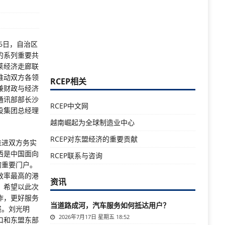
6日，自治区
的系列重要共
莱经济走廊联
推动双方各领
RCEP相关
兼财政与经济
通讯部部长沙
RCEP中文网
设集团总经理
越南崛起为全球制造业中心
RCEP对东盟经济的重要贡献
推进双方务实
西是中国面向
RCEP联系与咨询
的重要门户。
效率最高的港
资讯
。希望以此次
作，更好服务
当道路成河，汽车服务如何抵达用户？
展。刘光明
2026年7月17日 星期五 18:52
口和东盟东部