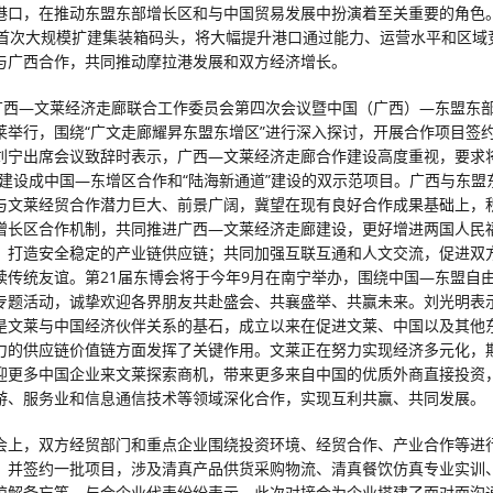
港口，在推动东盟东部增长区和与中国贸易发展中扮演着至关重要的角色
来首次大规模扩建集装箱码头，将大幅提升港口通过能力、运营水平和区域
与广西合作，共同推动摩拉港发展和双方经济增长。
，广西—文莱经济走廊联合工作委员会第四次会议暨中国（广西）—东盟东
莱举行，围绕“广文走廊耀昇东盟东增区”进行深入探讨，开展合作项目签
刘宁出席会议致辞时表示，广西—文莱经济走廊合作建设高度重视，要求将
”建设成中国—东增区合作和“陆海新通道”建设的双示范项目。广西与东盟
与文莱经贸合作潜力巨大、前景广阔，冀望在现有良好合作成果基础上，
增长区合作机制，共同推进广西—文莱经济走廊建设，更好增进两国人民
，打造安全稳定的产业链供应链；共同加强互联互通和人文交流，促进双
续传统友谊。第21届东博会将于今年9月在南宁举办，围绕中国—东盟自由贸
专题活动，诚挚欢迎各界朋友共赴盛会、共襄盛举、共赢未来。刘光明表
是文莱与中国经济伙伴关系的基石，成立以来在促进文莱、中国以及其他
力的供应链价值链方面发挥了关键作用。文莱正在努力实现经济多元化，
迎更多中国企业来文莱探索商机，带来更多来自中国的优质外商直接投资
游、服务业和信息通信技术等领域深化合作，实现互利共赢、共同发展。
会上，双方经贸部门和重点企业围绕投资环境、经贸合作、产业合作等进
，并签约一批项目，涉及清真产品供货采购物流、清真餐饮仿真专业实训
谅解备忘等。与会企业代表纷纷表示，此次对接会为企业搭建了面对面沟