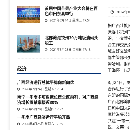
首届中国芒果产业大会将在百
2024年
色市田东县举行
2021年7月14日 星期三 17:54
据广西壮族
党委书记刘
北部湾港钦州30万吨级油码头
识，与文莱
竣工
合工作委员
2021年5月23日 星期日 17:13
域友好交流
部主管部长
姆哈利，财
经济
王海怀，以
广西经济运行总体平稳向新向优
8月24日
合作进行了
2026年7月24日 星期五 17:54
东盟的国际
南宁一季度多项数据位居全区前列，对广西经
广西北部湾
济增长贡献率接近30%
口和中国文
2026年5月28日 星期四 17:22
摩拉港集装
一季度广西经济运行平稳开局
共建“一带一
2026年4月25日 星期六 17:35
说，文莱与