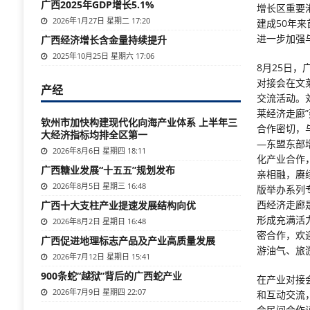
广西2025年GDP增长5.1%
增长区重要
2026年1月27日 星期二 17:20
建成50年
进一步加强
广西经济增长含金量持续提升
2025年10月25日 星期六 17:06
8月25日
对接会在文
产经
交流活动。
莱经济走廊
钦州市加快构建现代化向海产业体系 上半年三
合作密切，
大经济指标均排全区第一
—东盟东部
2026年8月6日 星期四 18:11
化产业合作
广西糖业发展“十五五”规划发布
亲相融，赓
2026年8月5日 星期三 16:48
版举办系列
西经济走廊
广西十大支柱产业提速发展结构向优
形成充满活
2026年8月2日 星期日 16:48
密合作，欢
广西促进地理标志产品及产业高质量发展
游油气、旅
2026年7月12日 星期日 15:41
900条蛇“越狱”背后的广西蛇产业
在产业对接
2026年7月9日 星期四 22:07
和互动交流
会民间合作