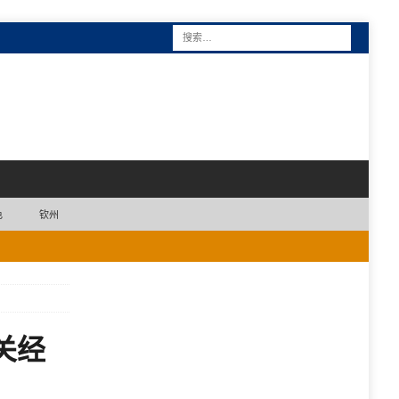
色
钦州
关经