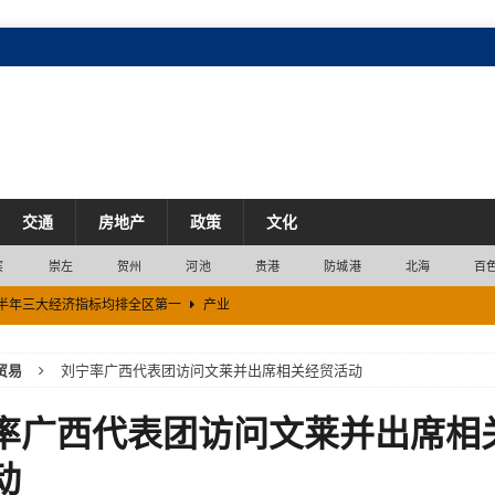
交通
房地产
政策
文化
宾
崇左
贺州
河池
贵港
防城港
北海
百
上半年三大经济指标均排全区第一
产业
再添新生力量
企业
贸易
刘宁率广西代表团访问文莱并出席相关经贸活动
革
市场
率广西代表团访问文莱并出席相
场
动