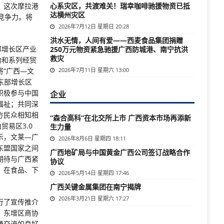
。这次摩拉港
心系灾区，共渡难关！瑞幸咖啡驰援物资已抵
达横州灾区
竞争力。将
2026年7月12日 星期日 20:28
洪水无情，人间有爱——西麦食品集团捐赠
部增长区产业
250万元物资紧急驰援广西防城港、南宁抗洪
救灾
约和系列经贸
“广西—文
2026年7月11日 星期六 13:00
东部增长区
积极参与中国
企业
福祉；共同深
方民众相知相
“森合高科”在北交所上市 广西资本市场再添新
易区3.0
生力量
示，文莱—广
2026年8月6日 星期四 18:11
东盟国家之间
广西地矿局与中国黄金广西公司签订战略合作
期待与广西紧
协议
，在食品、下
2026年5月14日 星期四 17:46
广西关键金属集团在南宁揭牌
2026年3月21日 星期六 17:27
行了宣传推介
、东增区商协
通交流的良好