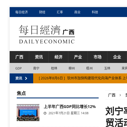
每日经济
财经
汇率
商业
科技
广西
资讯
经济
产业
市场
企业
GDP
南宁
桂林
柳州
梧州
玉林
来
[ 2026年8月6日 ]
钦州市加快构建现代化向海产业体系 
资讯
[ 2026年8月6日 ]
“森合高科”在北交所上市 广西资本市场
焦点
广西
[ 2026年8月5日 ]
广西巩固提升工程建设项目审批制度改
上半年广西GDP同比增长12%
[ 2026年8月5日 ]
广西糖业发展“十五五”规划发布
产业
刘宁
2021年7月21日 星期三 14:08
[ 2026年8月7日 ]
广西集中整治房地产市场交易乱象
市
贸活