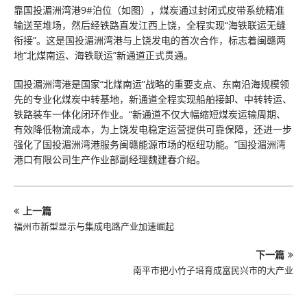
靠国投湄洲湾港9#泊位（如图），煤炭通过封闭式皮带系统精准
输送至堆场，然后经铁路直发江西上饶，全程实现“海铁联运无缝
衔接”。这是国投湄洲湾港与上饶发电的首次合作，标志着闽赣两
地“北煤南运、海铁联运”新通道正式贯通。
国投湄洲湾港是国家“北煤南运”战略的重要支点、东南沿海规模领
先的专业化煤炭中转基地，新通道全程实现船舶接卸、中转转运、
铁路装车一体化闭环作业。“新通道不仅大幅缩短煤炭运输周期、
有效降低物流成本，为上饶发电稳定运营提供可靠保障，还进一步
强化了国投湄洲湾港服务闽赣能源市场的枢纽功能。”国投湄洲湾
港口有限公司生产作业部副经理魏建春介绍。
上一篇
福州市新型显示与集成电路产业加速崛起
下一篇
南平市把小竹子培育成富民兴市的大产业