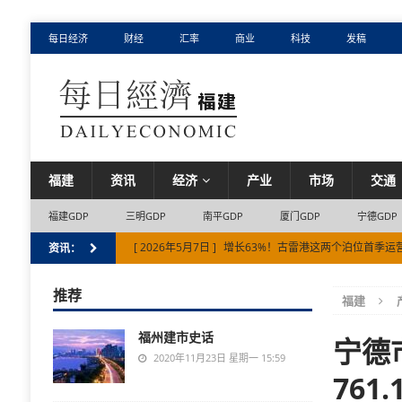
每日经济
财经
汇率
商业
科技
发稿
福建
资讯
经济
产业
市场
交通
福建GDP
三明GDP
南平GDP
厦门GDP
宁德GDP
[ 2026年5月7日 ]
增长63%！古雷港这两个泊位首季运
资讯：
[ 2026年3月4日 ]
世界首例，超大口径球墨铸铁管在闽
推荐
福建
[ 2026年5月17日 ]
聚焦预防接种全龄升级，（厦门）多
福州建市史话
宁德
2020年11月23日 星期一 15:59
761