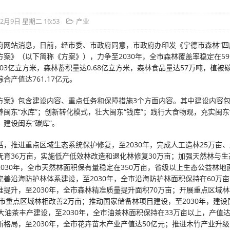
12月9日 星期二 16:53
产业
府网站消息，日前，经市委、市政府同意，市政府办印发《宁德市森林“四
方案》（以下简称《方案》），力争至2030年，全市森林覆盖率稳定在59
.03亿立方米，森林蓄积量达0.68亿立方米，森林食品量达57万吨，植被碳
合产值达761.17亿元。
方案》包含建设内容、重点任务和保障措施3个方面内容。其中建设内容
养闽东“水库”；创新转化模式，壮大闽东“钱库”；践行大食物观，充实闽东
，建设闽东“碳库”。
括，推进重点区域生态系统保护修复，至2030年，完成人工造林25万亩、
抚育36万亩，实施低产低效林改造和退化林修复30万亩；加强天然林与生
030年，全市天然林面积保有量稳定在350万亩，省级以上生态公益林地面
完善沿海防护林体系建设，至2030年，全市沿海防护林面积保持在60万
准提升，至2030年，全市森林精准质量提升面积70万亩；开展重点区域
，全市重点区域林相改善2万亩；推动国家储备林项目建设，至2030年，建
加大油茶丰产建设，至2030年，全市油茶林面积保持在33万亩以上，产值
格局，至2030年，全市花卉苗木产业产值达50亿元；推进木竹产业升级，