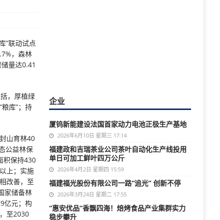
库”联动试点
.7%，森林
储量达0.41
包括，厚植绿
企业
“粮库”；持
厦钨新能建设法国首家动力电池正极生产基地
2026年6月10日 星期三 17:14
封山育林40
态公益林保
福建政和吉瑞茶业公司茶叶自动化生产线投用
单日可加工鲜叶四万公斤
积保持430
2026年4月2日 星期四 15:59
亩以上；实施
林相改善，至
福建福光股份有限公司一路“追光” 创新不停
设国家储备林
2026年3月24日 星期二 17:55
达9亿元；构
“惠安优品”香飘四海！焙烤食品产业集群实力
至2030
稳步攀升