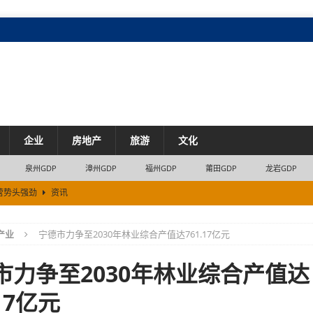
企业
房地产
旅游
文化
泉州GDP
漳州GDP
福州GDP
莆田GDP
龙岩GDP
营势头强劲
资讯
应用
资讯
产业
宁德市力争至2030年林业综合产值达761.17亿元
方合力开展“成人全周期免疫促进暨带状疱疹公益科普”
资讯
市力争至2030年林业综合产值达
.17亿元