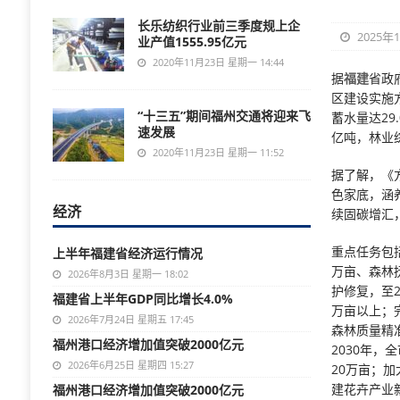
长乐纺织行业前三季度规上企
2025年
业产值1555.95亿元
2020年11月23日 星期一 14:44
据
福建
省政
区建设实施
“十三五”期间福州交通将迎来飞
蓄水量达29
速发展
亿吨，林业综
2020年11月23日 星期一 11:52
据了解，《
色家底，涵
经济
续固碳增汇
重点任务包
上半年福建省经济运行情况
万亩、森林
2026年8月3日 星期一 18:02
护修复，至2
福建省上半年GDP同比增长4.0%
万亩以上；
2026年7月24日 星期五 17:45
森林质量精
福州港口经济增加值突破2000亿元
2030年
2026年6月25日 星期四 15:27
20万亩；
建花卉产业新
福州港口经济增加值突破2000亿元