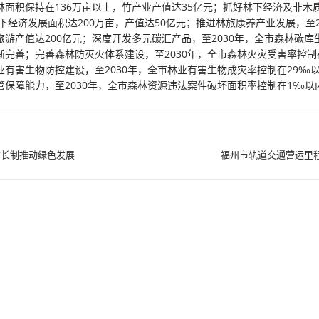
林面积保持在136万亩以上，竹产业产值达35亿元；抓好林下经济及非木
林下经济发展面积达200万亩，产值达50亿元；推进林旅康养产业发展，至2
旅游产值达200亿元；深度开发多元碳汇产品，至2030年，全市森林碳库
渐完善；完善森林防灭火体系建设，至2030年，全市森林火灾受害率控制在
业有害生物防控建设，至2030年，全市林业有害生物成灾率控制在29‰
管保障能力，至2030年，全市森林资源违法案件破坏面积率控制在1‰以
林长制推动绿色发展
福州市轨道交通营运里程