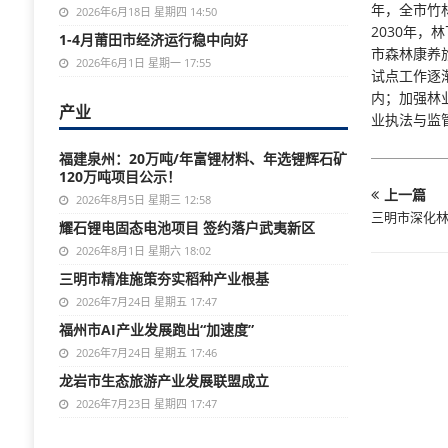
年，全市竹
2026年6月18日 星期四 14:50
2030年，
1-4月莆田市经济运行稳中向好
市森林康养
2026年6月1日 星期一 17:55
试点工作逐
内；加强林
产业
业执法与监
福建泉州：20万吨/年富锂材料、年选锂辉石矿
120万吨项目公示！
上一篇
2026年8月5日 星期三 12:58
三明市深化
耀石锂电固态电池项目 签约落户武夷新区
2026年8月1日 星期六 18:02
三明市精准施策夯实稻种产业根基
2026年7月24日 星期五 17:47
福州市AI产业发展跑出“加速度”
2026年7月24日 星期五 17:46
龙岩市生态旅游产业发展联盟成立
2026年7月23日 星期四 17:47