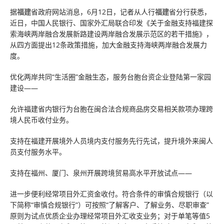
据
福建
省政府网站消息，6月12日，记者从人行
福建
省分行获悉，
近日，中国人民银行、国家外汇局联合印发《关于金融支持福建探
索海峡两岸融合发展新路建设两岸融合发展示范区的若干措施》，
从四方面提出12条政策措施，加大金融支持海峡两岸融合发展力
度。
优化两岸共同“生活圈”金融生态，服务台胞台资企业登陆第一家园
建设——
允许福建省内银行为台胞在闽合法合规商品房交易相关款项办理跨
境人民币收付业务。
支持在福建开展境外人员境内支付服务先行先试，提升境外来闽人
员支付服务水平。
支持在福州、厦门、泉州开展跨境贸易高水平开放试点——
进一步便利经常项目外汇资金收付。符合条件的审慎合规银行（以
下简称“审慎合规银行”）可按照“了解客户、了解业务、尽职审查”
原则为试点优质企业办理经常项目外汇收支业务；对于单笔等值5