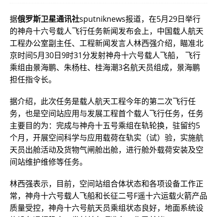
据
俄罗斯卫星通讯社
sputniknews报道，在5月29日举行
的神舟十六号载人飞行任务新闻发布会上，中国载人航天
工程办公室副主任、工程新闻发言人林西强介绍，瞄准北
京时间5月30日9时31分发射神舟十六号载人飞船， 飞行
乘组由景海鹏、朱杨柱、桂海潮3名航天员组成，景海鹏
担任指令长。
据介绍，此次任务是载人航天工程今年的第二次飞行任
务，也是空间站应用与发展工程首个载人飞行任务，任务
主要目的为：完成与神舟十五号乘组在轨轮换，驻留约5
个月，开展空间科学与应用载荷在轨实（试）验，实施航
天员出舱活动及货物气闸舱出舱，进行舱外载荷安装及空
间站维护维修等任务。
林西强表示，目前，空间站组合体状态和各项设备工作正
常，神舟十六号载人飞船和长征二号F遥十六运载火箭产品
质量受控，神舟十六号航天员乘组状态良好，地面系统设