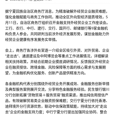
据宁夏回族自治区商务厅消息，为精准破解外经贸企业融资难题，
强化金融赋能与商务工作协同，推动全区外向型经济提质增效，5
月11日，自治区商务厅组织召开金融支持外经贸企业工作座谈会。
工行、农行、中行、建行、交行、国开行、邮储银行等9家金融机
构负责人参会，共同研判当前涉外经济发展形势，谋划金融助力外
经贸企业健康有序发展务实举措。
会上，商务厅各涉外处室逐一介绍全区吸引外资、对外贸易、企业
“走出去”、通道建设及中阿博览会等重点工作进展情况，详细解读
相关扶持政策，并结合前期企业摸底调研情况，反馈我区外经贸企
业在融资授信、跨境金融、风险保障等方面的核心需求与发展期
望，为金融机构优化服务、创新产品提供精准方向。
各金融机构代表分别围绕外经贸业务开展成效、金融服务创新举措
及典型服务案例展开交流，分享特色金融服务经验。民生银行银川
分行创新拓展“货物贸易＋服务贸易”融资渠道，推出纯信用授信产
品，有效破解贸易类企业融资担保难题；交行宁夏分行依托香港、
迪拜境外分行资源优势，联动中信保政策赋能，持续加大对“走出
去”企业的金融支持力度；中行宁夏分行提出加强同业协同、整合