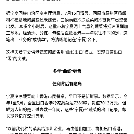
据宁夏回族自治区商务厅消息，7月15日清晨，固原市原州区杨郎
村种植基地的晨露还未褪去，三辆满载冷凉蔬菜的冷链货车已整装
出发。30多个小时后，这批带着宁夏泥土气息的蔬菜将抵达深圳加
工基地，经清洗、分拣、包装后直抵香港——与以往不同的是，这
笔出口业务的“成绩单”，将清晰地记在“宁夏”名下。
这标志着宁夏供港蔬菜彻底告别“曲线出口”模式，实现自营出口
“零”的突破。
多年“曲线”销售
便利背后有隐痛
宁夏冷凉蔬菜端上香港市民餐桌，早已不是新鲜事。数据显示，今
年1至5月，全区出口香港冷凉蔬菜达7386吨，货值7013万元。但
鲜为人知的是，过去数十年间，这些“宁夏产”蔬菜的出口记录，却
长期登记在深圳等地。
“以前我们种的菜卖给深圳企业，再由他们加工、拼柜出口香港，