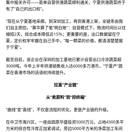
集中报关许可——首单自营供港蔬菜顺利通关，宁夏供港蔬菜终于
有了“自己的出口权”。
“现在从宁夏基地采摘，到深圳加工，再到香港上架，全链条由我
们自主把控。”黄华算了笔“明白账”：自营模式下，物流时间比以往
缩短2天，综合成本降低近15％；更重要的是，出口数据留在宁
夏，定价权牢牢握在自己手中，“每一颗菜的价值，都清清楚楚属
于宁夏”。
截至目前，该企业在深圳的加工基地已累计自营出口冷凉蔬菜超
3000吨，今年上半年供港销售收入达6000多万港币，“宁夏产”蔬
菜在香港市场的话语权持续提升。
拉直“产业链”
从“卖原料”到“控终端”
“曲线”变“直线”，不仅是流程的优化，更是产业链的升级。
在中卫市海兴区，一座由固原华盛投资5000万元、占地4300多平
方米的综合性冷库正加紧调试，旁边5000平方米的净菜加工车间