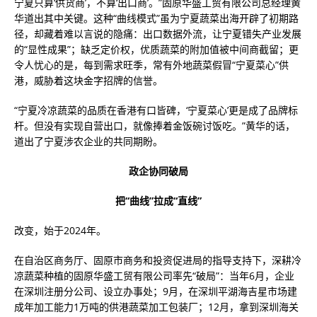
宁夏只算‘供货商’，不算‘出口商’。”固原华盛工贸有限公司总经理黄
华道出其中关键。这种“曲线模式”虽为宁夏蔬菜出海开辟了初期路
径，却藏着难以言说的隐痛：出口数据外流，让宁夏错失产业发展
的“显性成果”；缺乏定价权，优质蔬菜的附加值被中间商截留；更
令人忧心的是，每到需求旺季，常有外地蔬菜假冒“宁夏菜心”供
港，威胁着这块金字招牌的信誉。
“宁夏冷凉蔬菜的品质在香港有口皆碑，‘宁夏菜心’更是成了品牌标
杆。但没有实现自营出口，就像捧着金饭碗讨饭吃。”黄华的话，
道出了宁夏涉农企业的共同期盼。
政企协同破局
把“曲线”拉成“直线”
改变，始于2024年。
在自治区商务厅、固原市商务和投资促进局的指导支持下，深耕冷
凉蔬菜种植的固原华盛工贸有限公司率先“破局”：当年6月，企业
在深圳注册分公司、设立办事处；9月，在深圳平湖海吉星市场建
成年加工能力1万吨的供港蔬菜加工包装厂；12月，拿到深圳海关