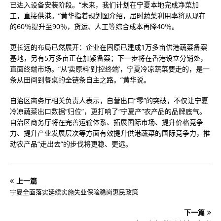
已进入设备安装阶段。“未来，我们计划在宁夏本地完成净菜加
工，直接供港。”黄华指着规划图介绍，届时蔬菜利用率将从现在
的60％提升至90％，货运、人工等综合成本再降40％。
更长远的布局已然展开：企业在固原已建成1万多亩供港蔬菜备案
基地，另有5万多亩正在加紧备案；下一步将在香港设立分销处，
直面终端市场。“从‘卖原料’到‘控终端’，宁夏冷凉蔬菜要走的，是一
条从田间到餐桌的全链条自主之路。”黄华说。
自治区商务厅相关负责人表示，自营出口“零”的突破，不仅让宁夏
冷凉蔬菜出口数据“归位”，更打响了“宁夏产”农产品的品牌底气。
自治区商务厅将在完善运输体系、拓展国际市场、提升价格竞争
力、提升产业发展层次等方面有效提升供港蔬菜的国际竞争力，推
动农产品“走出去”的步伐将更稳、更远。
上一篇
宁夏全面落实延续实施失业保险稳岗惠民政策
下一篇