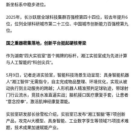
新坐标系中稳步进位。
2025年，长沙跃居全球科技集群百强榜第四十四位，较去年提升6
位，位列全球科研城市第二十三位、中国城市创新能力百强榜第九
位。
国之重器密集落地，创新平台挺起硬核脊梁
作为湖南“四大实验室”首个揭牌的标杆，湘江实验室成为先进计算
与人工智能的“科创尖兵”。
5月9日，记者走进实验室，智能科技场景生动呈现：具身智能机器
人“湘江智伴”无需指令，自主完成物品整理、环境优化，实现从被
动执行到主动服务的跨越；人形机器人精准预判足球轨迹，带球射
门行云流水，竞技水准直逼实战；脑机接口医疗康复手套，让患者
“意念控拳”，激活肌神经康复潜能。
实验室研发部长徐雪松介绍，实验室已发布“湘江智脑”等7项创新
产品，攻克AI大模型、具身智能、工业数字孪生等领域75项技术难
题，技术成果加速赋能产业。