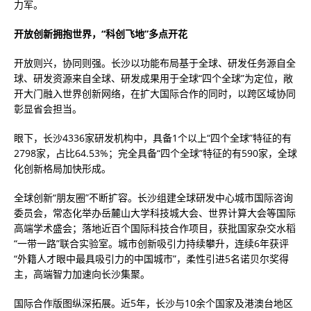
力军。
开放创新拥抱世界，“科创飞地”多点开花
开放则兴，协同则强。长沙以功能布局基于全球、研发任务源自全
球、研发资源来自全球、研发成果用于全球“四个全球”为定位，敞
开大门融入世界创新网络，在扩大国际合作的同时，以跨区域协同
彰显省会担当。
眼下，长沙4336家研发机构中，具备1个以上“四个全球”特征的有
2798家，占比64.53%；完全具备“四个全球”特征的有590家，全球
化创新格局加快形成。
全球创新“朋友圈”不断扩容。长沙组建全球研发中心城市国际咨询
委员会，常态化举办岳麓山大学科技城大会、世界计算大会等国际
高端学术盛会；落地近百个国际科技合作项目，获批国家杂交水稻
“一带一路”联合实验室。城市创新吸引力持续攀升，连续6年获评
“外籍人才眼中最具吸引力的中国城市”，柔性引进5名诺贝尔奖得
主，高端智力加速向长沙集聚。
国际合作版图纵深拓展。近5年，长沙与10余个国家及港澳台地区