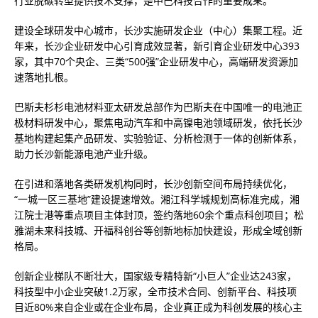
行业脱碳转型提供技术支撑，是中巴科技合作的重要成果。
建设全球研发中心城市，长沙实施研发企业（中心）集聚工程。近
年来，长沙企业研发中心引育成效显著，新引育企业研发中心393
家，其中70个央企、三类“500强”企业研发中心，高端研发资源加
速落地扎根。
巴斯夫杉杉电池材料亚太研发总部作为巴斯夫在中国唯一的电池正
极材料研发中心，聚焦电动汽车和中高镍电池领域研发，依托长沙
基地构建起集产品研发、实验验证、分析检测于一体的创新体系，
助力长沙新能源电池产业升级。
在引进和落地各类研发机构同时，长沙创新空间布局持续优化，
“一城一区三基地”建设提速增效。湘江科学城规划高标准完成，湘
江院士港等重点项目主体封顶，签约落地60余个重点科创项目；松
雅湖未来科技城、开福科创谷等创新地标加快建设，形成全域创新
格局。
创新企业梯队不断壮大，国家级专精特新“小巨人”企业达243家，
科技型中小企业突破1.2万家，全市技术合同、创新平台、科技项
目近80%来自企业或在企业布局，企业真正成为科创发展的核心主