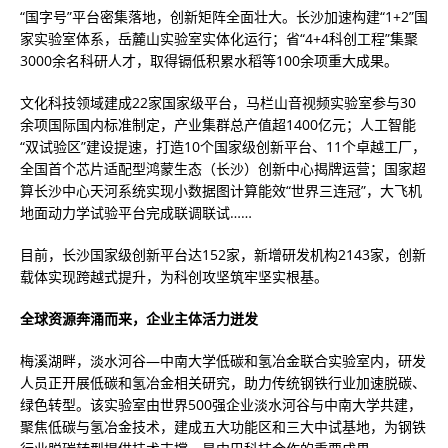
“国字号”平台密集落地，创新矩阵全面壮大。长沙加速构建“1+2”国
家实验室体系，岳麓山实验室实体化运行；省“4+4科创工程”集聚
3000余名科研人才，取得镉低积累水稻等100余项重大成果。
文化科技领域建成22家国家级平台，马栏山音视频实验室参与30
余项国际国内标准制定，产业集群总产值超1400亿元；人工智能
“双试验区”建设提速，打造10个国家级创新平台、11个卓越工厂，
全国首个芯片适配型鸿蒙生态（长沙）创新中心揭牌运营；国家超
算长沙中心天河系统实现小数据图计算能效“世界三连冠”，大飞机
地面动力学试验平台完成联调联试……
目前，长沙国家级创新平台达152家，新增研发机构2143家，创新
载体实现跨越式提升，为科创攻坚筑牢坚实根基。
全球资源奔涌而来，企业主体活力迸发
梅溪湖畔，淡水河谷—中南大学低碳和氢冶金联合实验室内，研发
人员正开展低碳和氢冶金相关研究，助力传统钢铁行业加速脱碳、
绿色转型。该实验室由世界500强企业淡水河谷与中南大学共建，
聚焦低碳与氢冶金技术，建成五大功能区和三大中试基地，为钢铁