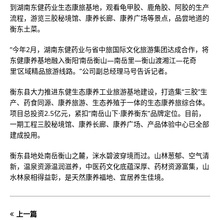
到湖南东健药业生态康旅基地，观看龟甲胶、鹿角胶、阿胶的生产
流程，游览三胶秘境馆、康养长廊、康养广场等景点，品尝地道的
衡东土菜。
“今年2月，湖南东健药业与省中旅国际文化旅游集团达成合作，将
东健康养基地融入衡阳‘南岳衡山—南岳里—衡山渡湘江—花奇
里’区域精品旅游线路。”公司副总经理马号告诉记者。
衡东县大力推进东健生态康养工业旅游基地建设，打造集“三胶”生
产、药食同源、康养旅游、生态养殖于一体的生态康养旅综合体。
项目总投资2.5亿元，紧扣“南岳山下·康养衡东”品牌定位。目前，
一期工程三胶秘境馆、康养长廊、康养广场、产品体验中心已全部
建成投用。
衡东县地处南岳衡山之麓，洣水碧波穿境而过。山林葱郁、空气清
新，温泉资源温润滋养，中医药文化底蕴深厚、药材资源富集，山
水林泉相得益彰，是天然康养福地、宜居养生佳境。
上一篇