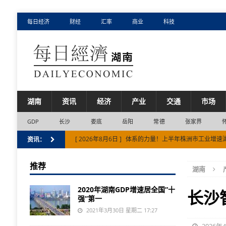
每日经济
财经
汇率
商业
科技
湖南
资讯
经济
产业
交通
市场
GDP
长沙
娄底
岳阳
常德
张家界
[ 2026年8月6日 ]
体系的力量！上半年株洲市工业增速
资讯：
[ 2026年8月5日 ]
衡阳市入选第二批全国零售业创新提
推荐
湖南
[ 2026年8月5日 ]
张家界市避暑文旅扩容入境游市场
2020年湖南GDP增速居全国“十
[ 2026年8月5日 ]
湘江新区蝉联中国创投活跃区域50强
长沙
强”第一
[ 2026年8月7日 ]
邵阳市以侨聚力赋能邵阳现代化建设
2021年3月30日 星期二 17:27