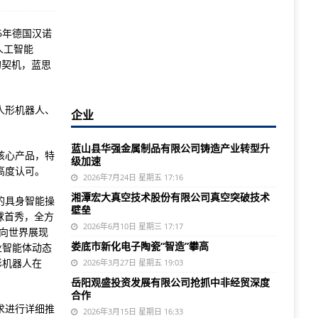
6年德国汉诺
人工智能
的契机，蓝思
。
人形机器人、
企业
蓝山县华强金属制品有限公司铸造产业转型升
核心产品，特
级加速
高度认可。
2026年7月24日 星期五 17:16
湘潭宏大真空技术股份有限公司真空突破技术
的具身智能操
壁垒
全球首秀，全方
2026年6月10日 星期三 17:17
，向世界展现
娄底市新化电子陶瓷“智造”攀高
业智能体动态
形机器人在
2026年3月27日 星期五 19:03
岳阳观盛投资发展有限公司抢抓中非经贸深度
合作
求进行详细推
2026年3月15日 星期日 16:33