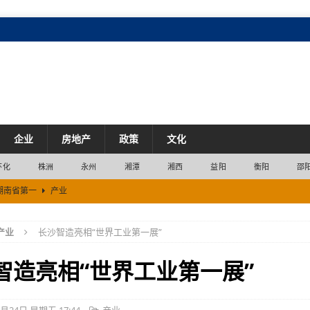
企业
房地产
政策
文化
怀化
株洲
永州
湘潭
湘西
益阳
衡阳
邵
湖南省第一
产业
升试点城市 上半年社零增速湖南省第一
市场
产业
长沙智造亮相“世界工业第一展”
市场
市场
智造亮相“世界工业第一展”
市场