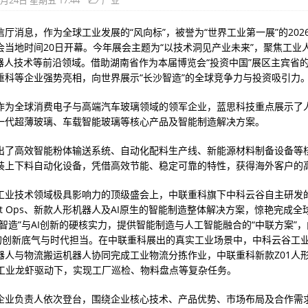
4月24日 星期五 17:44
产业
厅消息，作为全球工业发展的“风向标”，被誉为“世界工业第一展”的202
会当地时间20日开幕。今年展会主题为“以技术洞见产业未来”，聚焦工业
机器人技术等前沿领域。借助湖南省作为本届博览会“投资中国”展区主宾省
重科等企业强势亮相，向世界展示“长沙智造”的全球竞争力与投资吸引力
作为全球消费电子与高端汽车玻璃领域的领军企业，蓝思科技重点展示了
一代超薄玻璃、车载智能玻璃等核心产品及智能制造解决方案。
出了高效智能粉体输送系统、自动化配料生产线、新能源材料制备设备等
装上下料自动化设备，凭借高效节能、稳定可靠的特性，获得海外客户的
工业技术领域极具影响力的顶级盛会上，中联重科旗下中科云谷自主研发
ot Ops、新款人形机器人及AI原生的智能制造整体解决方案，惊艳完成
沙智造”与AI创新的硬核实力，提供智能制造与人工智能融合的“中联方案”
”的创新底气与时代担当。在中联重科展出的真实工业场景中，中科云谷工
器人与物流搬运机器人协同完成工业物流分拣作业，中联重科新款Z01人
law工业龙虾驱动下，实现工厂巡检、物料盘点等复杂任务。
企业负责人依次登台，围绕企业核心技术、产品优势、市场布局及合作需