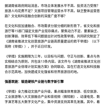
据湖南省政府网站消息，市场主体发展水平不高、投资活力受限？
旅游人均花费不足？文旅项目管理运营水平不高，缺乏整体运营思
路？文化和科技融合创新的深度广度不够？
在文化科技加速融合、市场需求分层分细的新形势下，省文化和旅
游厅等15部门锚定文旅产业现存痛点，聚焦动力不足、要素缺乏、
创新薄弱、效率低下等问题提出针对性政策举措，共同研究制定了
《湖南省推进文化创意旅游产业链高质量建设的若干举措》（以下
简称《举措》），并于近日印发。
《举措》实施期限为三年，以目标与问题、守正与创新、重点与务
实相结合为原则，共包含13条内容。该文件与《湖南省推进文化创
意旅游产业倍增计划实施方案》协同联动，旨在打造文化和科技融
合示范高地，加快建成文化强省和世界旅游目的地。
强基筑链：锻造硬核产业链与数字新引擎
《举措》全力推动文旅产业升级，重点瞄准体育旅游、低空旅游、
工业旅游等八大文旅融合产业和音视频（微短剧）、动漫电竞、数
字演艺等五大数字文化产业，集中资源支持其率先发展。其中，着