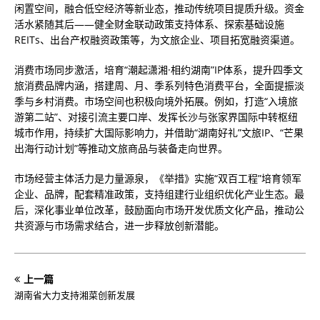
闲置空间，融合低空经济等新业态，推动传统项目提质升级。资金
活水紧随其后——健全财金联动政策支持体系、探索基础设施
REITs、出台产权融资政策等，为文旅企业、项目拓宽融资渠道。
消费市场同步激活，培育“潮起潇湘·相约湖南”IP体系，提升四季文
旅消费品牌内涵，搭建周、月、季系列特色消费平台，全面提振淡
季与乡村消费。市场空间也积极向境外拓展。例如，打造“入境旅
游第二站”、对接引流主要口岸、发挥长沙与张家界国际中转枢纽
城市作用，持续扩大国际影响力，并借助“湖南好礼”文旅IP、“芒果
出海行动计划”等推动文旅商品与装备走向世界。
市场经营主体活力是力量源泉，《举措》实施“双百工程”培育领军
企业、品牌，配套精准政策，支持组建行业组织优化产业生态。最
后，深化事业单位改革，鼓励面向市场开发优质文化产品，推动公
共资源与市场需求结合，进一步释放创新潜能。
上一篇
湖南省大力支持湘菜创新发展