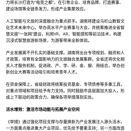
力将长沙打造为“电竞之都”，在引育企业、培育品牌、打造赛事、
建设场馆等全链条发力，形成产业集聚效应。
人工智能与文旅的深度融合为重点抓手。湖南将建设马栏山数智文
化艺术未来中心，举办高水平产业赛事与大会，并统筹推进全省智
慧文旅“一张网”建设，利用VR、AR、智能感知等前沿技术，构建
沉浸式智慧旅游新场景，为游客带来全新体验。
产业发展离不开扎实的基础支撑。湖南将出台专项规划、融资和人
才政策，培育有全国影响力的文旅融合发展集群。全省还将优化相
关人才服务机制，促进政、产、学、研、金、服、用结合，举办创
新创业大赛等活动吸引和培育青年人才。
在资金保障上，省级财政将统筹投资基金、专项债券等多重工具，
对重点领域和项目给予有力支持。同时鼓励市县层面加大投入，形
成上下联动的政策合力，确保各项举措落到实处。
活水增效：激活市场动能与拓展产业空间
《举措》通过强化项目支撑与存量焕新为产业发展注入源头活水，
一方面重点推进重大产业项目，优先给予要素支持；另一方面改造