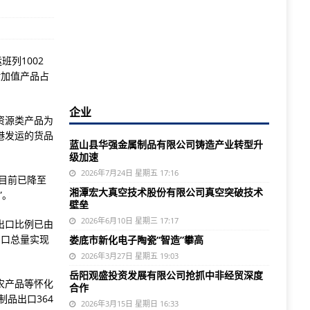
列1002
附加值产品占
企业
资源类产品为
港发运的货品
蓝山县华强金属制品有限公司铸造产业转型升
级加速
2026年7月24日 星期五 17:16
至目前已降至
湘潭宏大真空技术股份有限公司真空突破技术
”。
壁垒
2026年6月10日 星期三 17:17
出口比例已由
出口总量实现
娄底市新化电子陶瓷“智造”攀高
2026年3月27日 星期五 19:03
岳阳观盛投资发展有限公司抢抓中非经贸深度
农产品等怀化
合作
制品出口364
2026年3月15日 星期日 16:33