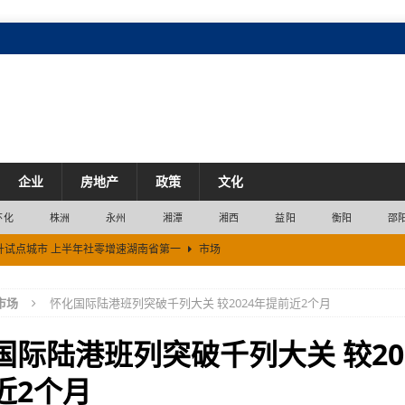
企业
房地产
政策
文化
怀化
株洲
永州
湘潭
湘西
益阳
衡阳
邵
升试点城市 上半年社零增速湖南省第一
市场
市场
市场
怀化国际陆港班列突破千列大关 较2024年提前近2个月
市场
市场
国际陆港班列突破千列大关 较20
湖南省第一
产业
近2个月