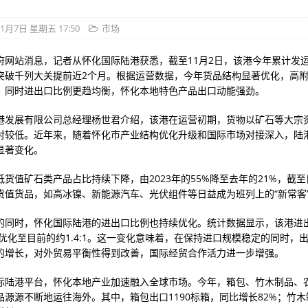
11月7日 星期五 17:50
市场
府网站消息，记者从怀化国际陆港获悉，截至11月2日，该港今年累计发运班
突破千列大关提前近2个月。根据运营数据，今年货品结构显著优化，高
，同时进出口比例更趋均衡，怀化本地特色产品出口动能强劲。
港发展有限公司总经理杨世君介绍，该港在运营初期，货物以矿石等大宗
对较低。近年来，随着怀化市产业结构优化升级和国际市场对接深入，陆
显著变化。
低货值矿石类产品占比持续下降，由2023年的55%降至去年的21%，截
高货值货品，如高冰镍、新能源汽车、光伏组件等日益成为班列上的“新常客
的同时，怀化国际陆港的进出口比例也持续优化。统计数据显示，该港进
:1优化至目前的约1.4:1。这一变化意味着，在保持进口规模稳定的同时，
的增长，对外贸易平衡性得到改善，国际经贸合作活力进一步增强。
际陆港平台，怀化本地产业加速融入全球市场。今年，箱包、竹木制品、
品源源不断地运往海外。其中，箱包出口1190标箱，同比增长82%；竹木