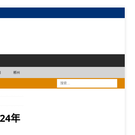
阳
郴州
24年