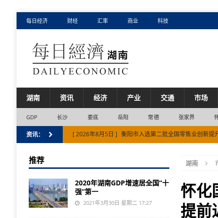
每日经济
财经
汇率
商业
科技
湖南
资讯
经济
产业
交通
市场
GDP
长沙
娄底
岳阳
常德
张家界
[ 2026年8月5日 ]
衡阳市入选第二批全国零售业创新提
资讯：
[ 2026年8月5日 ]
张家界市避暑文旅扩容入境游市场
推荐
湖南
[ 2026年8月5日 ]
湘江新区蝉联中国创投活跃区域50强
2020年湖南GDP增速居全国“十
[ 2026年8月7日 ]
邵阳市以侨聚力赋能邵阳现代化建设
怀化
强”第一
[ 2026年8月6日 ]
体系的力量！上半年株洲市工业增速
2021年3月30日 星期二 17:27
提前