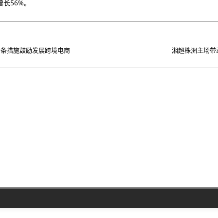
长56%。
十条措施鼓励发展跨境电商
湘超株洲主场带动