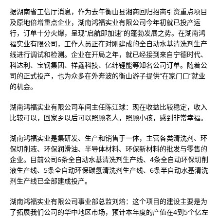
据湖南省工信厅消息，作为去年衡山县湘商回归招商引资重点项目
及原地倍增重点企业，湖南鸿福实业有限公司今年初就已投产运
行，订单十分火爆，呈现“启航即加速”的蓬勃发展之势。在湖南鸿
福实业有限公司，工作人员正在对刚建成的全自动水基清洗剂生产
线进行调试和检测。企业在开局之年，就已经接到来自宁德时代、
科达利、宝钢集团、祥鑫科技、亿纬锂能等知名公司订单。随着公
司的正式投产，也为众多在外奔波的衡山游子提供“在家门口”就业
的机会。
湖南鸿福实业有限公司车间主任陈江球：现在收益比较稳定，收入
比较可以，回家乡以后可以照顾老人，照顾小孩，感到非常幸福。
湖南鸿福实业是集研发、生产和销售于一体，主营各类清洗剂、环
保切削液、环保润滑油、半导体材料、环保新材料的批发与零售的
企业。目前公司6条全自动水基清洗剂生产线、4条全自动环保切削
液生产线、5条全自动环保碳氢清洗剂生产线、6条半自动水基清洗
剂生产线已全部建成投产。
湖南鸿福实业有限公司事业部总监刘焙：这个项目的建设主要是为
了拓展我们公司的华中地区市场，预计本年度的产值在4到5个亿左