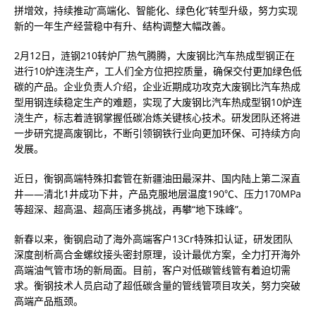
拼增效，持续推动“高端化、智能化、绿色化”转型升级，努力实现
新的一年生产经营稳中有升、结构调整大幅改善。
2月12日，涟钢210转炉厂热气腾腾，大废钢比汽车热成型钢正在
进行10炉连浇生产，工人们全方位把控质量，确保交付更加绿色低
碳的产品。企业负责人介绍，企业近期成功攻克大废钢比汽车热成
型用钢连续稳定生产的难题，实现了大废钢比汽车热成型钢10炉连
浇生产，标志着涟钢掌握低碳冶炼关键核心技术。研发团队还将进
一步研究提高废钢比，不断引领钢铁行业向更加环保、可持续方向
发展。
近日，衡钢高端特殊扣套管在新疆油田最深井、国内陆上第二深直
井——清北1井成功下井，产品克服地层温度190℃、压力170MPa
等超深、超高温、超高压诸多挑战，再攀“地下珠峰”。
新春以来，衡钢启动了海外高端客户13Cr特殊扣认证，研发团队
深度剖析高合金螺纹接头密封原理，设计最优方案，全力打开海外
高端油气管市场的新局面。目前，客户对低碳管线管有着迫切需
求。衡钢技术人员启动了超低碳含量的管线管项目攻关，努力突破
高端产品瓶颈。