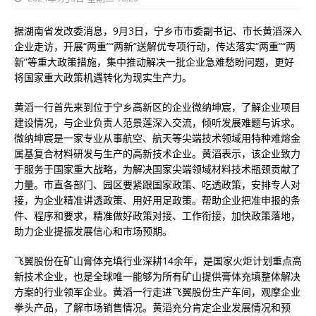
据湖南省发改委消息，9月3日，宁乡市市委副书记、市长黄滔深入
企业走访，开展“两重”“两新”送解优专项行动，传达落实“两重”“两
新”等重大政策措施，集中推动解决一批企业急难愁盼问题，更好
将国家重大政策机遇转化为现实生产力。
黄滔一行首先来到位于宁乡高新区的企业微纳坤宸，了解企业项目
建设情况，与企业负责人范景莲深入交流，倾听发展难题与诉求。
微纳坤宸是一家专业从事航空、航天等尖端技术领域用特种难熔金
属基复合材料研发与生产的高新技术企业。黄滔表示，该企业致力
于服务于国家重大战略，为解决国家尖端领域材料技术瓶颈贡献了
力量。市直各部门、园区要紧跟国家政策、吃透政策，安排专人对
接，为企业精准讲透政策、用好用足政策。帮助企业把准申报的条
件、程序和要求，精准做好政策对接、工作衔接，加快政策落地，
助力企业提振发展信心和市场预期。
飞翼股份在矿山膏体充填行业深耕14余年，是国家火炬计划重点高
新技术企业，也是全球唯一能够为所有矿山提供膏体充填整体解决
方案的行业领军企业。黄滔一行走进飞翼股份生产车间，观摩企业
拳头产品，了解市场销售情况。黄滔充分肯定企业发展情况和预