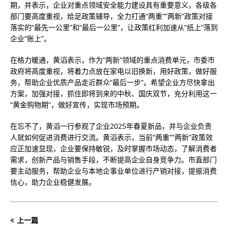
期，并表示，企业对重点领域安全能力建设具有重要意义，各级各
部门要高度重视，给足政策辅导，全力打通“两重”“两新”政策对接
落实的“最先一公里”和“最后一公里”，让政策红利加速从“纸上”落到
企业“账上”。
在格力暖通，黄滔表示，作为“两新”领域的重点消费单元，市委市
政府将高度重视，将着力点放在家电以旧换新，用好政策，做好服
务，帮助企业优质产品走近群众“最后一步”。希望企业方尽快拿出
方案，加强对接，抓住即将到来的中秋、国庆双节，充分利用这一
“黄金购物期”，做好宣传，实现市场预期。
在忘不了，黄滔一行参观了企业2025年春夏新品，并与企业负责
人就如何促进消费进行交流。黄滔表示，当前“两重”“两新”政策效
应正加速显现，企业要保持敏锐，及时掌握市场动态，了解消费者
需求，创新产品与销售手段，不断提高企业自身竞争力。市直部门
要主动服务，帮助企业与本地企事业单位进行产销对接，提振消费
信心，助力企业稳健发展。
上一篇