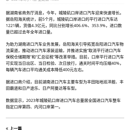
据湖南省商务厅消息，今年，城陵矶口岸进口汽车迎来快速增长。
据岳阳海关统计，前5个月，城陵矶口岸进口的平行进口汽车达
1221辆，货值4.3亿元，同比分别增长406.6%、353.9%，进口数
量已超过去年全年进口量。
为助力湖南进口汽车业务发展，岳阳海关引导拓宽岳阳进口汽车物
流渠道，推动进口汽车滚装运输，并推进实施“取消平行进口汽车
保税仓储期限”和“汇总征税”等改革举措。目前，口岸平行进口汽车
可实现当日出区、当日检验、次日放行，通关时间平均压缩40%，
每辆汽车进口平均通关成本降低400元左右。
据进口商介绍，目前湖南进口汽车主要车型为丰田陆地巡洋舰、丰
田霸道和日产途乐、日产阿曼达等车型。
数据显示，2023年城陵矶口岸进口汽车总量居全国进口汽车整车
指定口岸第四、内河口岸第一。
上一篇