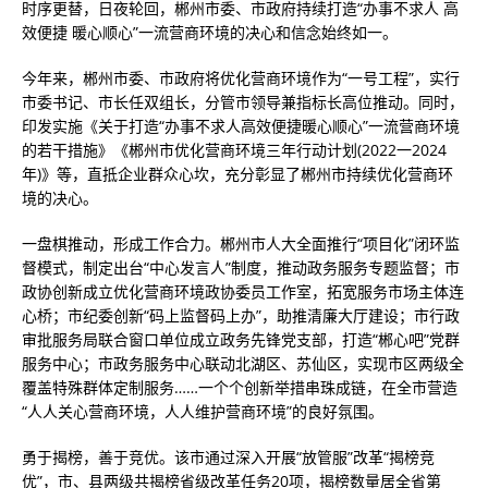
时序更替，日夜轮回，郴州市委、市政府持续打造“办事不求人 高
效便捷 暖心顺心”一流营商环境的决心和信念始终如一。
今年来，郴州市委、市政府将优化营商环境作为“一号工程”，实行
市委书记、市长任双组长，分管市领导兼指标长高位推动。同时，
印发实施《关于打造“办事不求人高效便捷暖心顺心”一流营商环境
的若干措施》《郴州市优化营商环境三年行动计划(2022一2024
年)》等，直抵企业群众心坎，充分彰显了郴州市持续优化营商环
境的决心。
一盘棋推动，形成工作合力。郴州市人大全面推行“项目化”闭环监
督模式，制定出台“中心发言人”制度，推动政务服务专题监督；市
政协创新成立优化营商环境政协委员工作室，拓宽服务市场主体连
心桥；市纪委创新“码上监督码上办”，助推清廉大厅建设；市行政
审批服务局联合窗口单位成立政务先锋党支部，打造“郴心吧”党群
服务中心；市政务服务中心联动北湖区、苏仙区，实现市区两级全
覆盖特殊群体定制服务……一个个创新举措串珠成链，在全市营造
“人人关心营商环境，人人维护营商环境”的良好氛围。
勇于揭榜，善于竞优。该市通过深入开展“放管服”改革“揭榜竞
优”，市、县两级共揭榜省级改革任务20项，揭榜数量居全省第