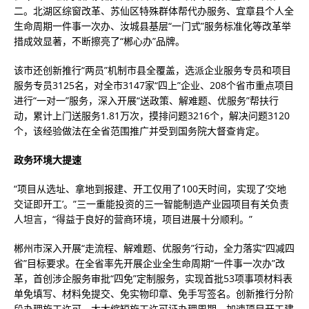
二。北湖区综窗改革、苏仙区特殊群体帮代办服务、宜章县个人全
生命周期一件事一次办、汝城县基层“一门式”服务标准化等改革举
措成效显著，不断擦亮了“郴心办”品牌。
该市还创新推行“两员”机制市县全覆盖，选派企业服务专员和项目
服务专员3125名，对全市3147家“四上”企业、208个省市重点项目
进行“一对一”服务，深入开展“送政策、解难题、优服务”帮扶行
动，累计上门送服务1.81万次，摸排问题3216个，解决问题3120
个，该经验做法在全省范围推广并受到国务院大督查肯定。
政务环境大提速
“项目从选址、拿地到报建、开工仅用了100天时间，实现了‘交地
交证即开工’。”三一重能投资的三一智能制造产业园项目有关负责
人坦言，“得益于良好的营商环境，项目进展十分顺利。”
郴州市深入开展“走流程、解难题、优服务”行动，全力落实“四减四
省”目标要求。在全省率先开展企业全生命周期“一件事一次办”改
革，首创涉企服务审批“四免”定制服务，实现首批53项事项材料表
单免填写、材料免提交、免实物印章、免手写签名。创新推行分阶
段办理施工许可，大大缩短施工许可证办理周期，加速项目开工建