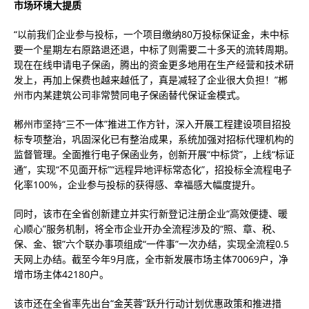
市场环境大提质
“以前我们企业参与投标，一个项目缴纳80万投标保证金，未中标
要一个星期左右原路退还退，中标了则需要二十多天的流转周期。
现在在线申请电子保函，腾出的资金更多地用在生产经营和技术研
发上，再加上保费也越来越低了，真是减轻了企业很大负担！”郴
州市内某建筑公司非常赞同电子保函替代保证金模式。
郴州市坚持“三不一体”推进工作方针，深入开展工程建设项目招投
标专项整治，巩固深化已有整治成果，系统加强对招标代理机构的
监督管理。全面推行电子保函业务，创新开展“中标贷”，上线“标证
通”，实现“不见面开标”“远程异地评标常态化”，招投标全流程电子
化率100%，企业参与投标的获得感、幸福感大幅度提升。
同时，该市在全省创新建立并实行新登记注册企业“高效便捷、暖
心顺心”服务机制，将全市企业开办全流程涉及的“照、章、税、
保、金、银”六个联办事项组成“一件事”一次办结，实现全流程0.5
天网上办结。截至今年9月底，全市新发展市场主体70069户，净
增市场主体42180户。
该市还在全省率先出台“金芙蓉”跃升行动计划优惠政策和推进措