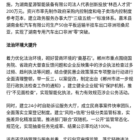
施，为湖南星源智能装备有限公司法人代表创新投放“林邑人才贷”
200万元。资兴市率先制作政府采购内控制度和电子卖场内控制度
参考范本，建立政务服务办事大厅“三级五统一”标准体系。嘉禾县
湖南金松汽车有限公司生产50台平板运输半挂车出口非洲坦桑尼
亚，实现了湖南专用汽车出口非洲“零”突破。
法治环境大提升
着力优化法治环境，砌好营商环境的“奠基石”。郴州市重点围绕国
务院、省政府大督查反馈问题和企业反映集中的涉企执法检查过多
过频、趋利执法等问题，结合便民惠企政策落实专项整治行动进行
全面清理整顿，举一反三，以案促改，制定出台《郴州市进一步规
范行政执法检查工作的通知》。建立健全企业赋“码”保护机制，推
行“不见面检查”，实现智能化执法，有力有效规范涉企公务活动。
同时，建立24小时自助诉讼服务大厅，成立民商事案件快审团队，
全面落实立案登记制度。建立“风险+信用”分级分类监管标准，实
施差异化精准监管。推进部门联合“双随机、一公开”监管常态化、
规范化，实现抽查任务完成率、结果公示率均达100%。
该市还坚持管理与服务并重，实行包容审慎监管，落实轻微违法