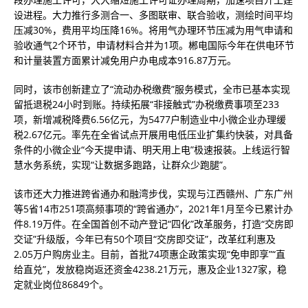
设进程。大力推行多测合一、多图联审、联合验收，测绘时间平均
压减30%，费用平均压降16%。将用气办理环节压减为用气申请和
验收通气2个环节，申请材料合并为1项。郴电国际今年在供电环节
和计量装置方面累计减免用户办电成本916.87万元。
同时，该市创新建立了“流动办税缴费”服务模式，全市已基本实现
留抵退税24小时到账。持续拓展“非接触式”办税缴费事项至233
项，新增减税降费6.56亿元，为5477户制造业中小微企业办理缓
税2.67亿元。率先在全省试点开展用电低压业扩集约快装，对具备
条件的小微企业“今天提申请、明天用上电”极速报装。上线运行智
慧水务系统，实现“让数据多跑路，让群众少跑腿”。
该市还大力推进跨省通办和融湾步伐，实现与江西赣州、广东广州
等5省14市251项高频事项的“跨省通办”，2021年1月至今已累计办
件8.19万件。在全国首创不动产登记“四化”改革服务，打造“交房即
交证”升级版，今年已有50个项目“交房即交证”，改革红利惠及
2.05万户购房业主。目前，首批74项惠企政策实现“免申即享”“直
给直兑”，发放稳岗返还资金4238.21万元，惠及企业1327家，稳
定就业岗位86849个。