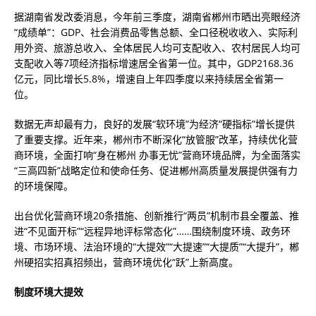
据湖南省发改委消息，今年前三季度，湖南省郴州市晒出亮眼经济
“成绩单”：GDP、社会消费品零售总额、全口径税收收入、实际利
用外资、旅游总收入、全体居民人均可支配收入、农村居民人均可
支配收入等7项经济指标增速居全省第一位。其中，GDP2168.36
亿元，同比增长5.8%，增速自上年四季度以来持续居全省第一
位。
数据无声却最有力，良好的发展“软环境”为经济“硬指标”增长提供
了重要支撑。近年来，郴州市不断深化“放管服”改革，持续优化营
商环境，全面打响“身在郴州 办事无忧”营商环境品牌，为全面落实
“三高四新”战略定位和使命任务、促进郴州高质量发展提供强有力
的环境保障。
出台优化营商环境20条措施、创新推行“两员”机制市县全覆盖、推
进“不见面开标”“远程异地评标常态化”……围绕制度环境、政务环
境、市场环境、法治环境的“大提效”“大提速”“大提质”“大提升”，郴
州硬招实招真招频出，营商环境优化“跃”上新高度。
制度环境大提效