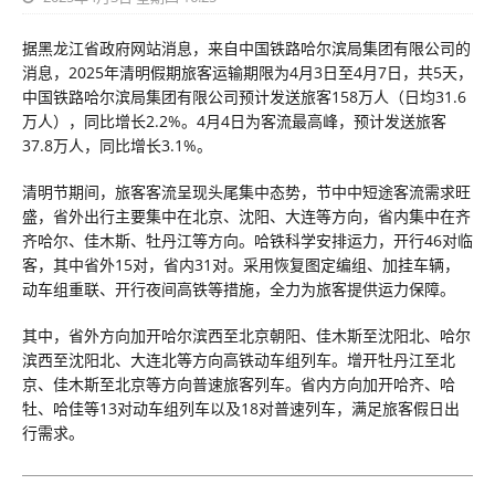
据黑龙江省政府网站消息，来自中国铁路哈尔滨局集团有限公司的
消息，2025年清明假期旅客运输期限为4月3日至4月7日，共5天，
中国铁路哈尔滨局集团有限公司预计发送旅客158万人（日均31.6
万人），同比增长2.2%。4月4日为客流最高峰，预计发送旅客
37.8万人，同比增长3.1%。
清明节期间，旅客客流呈现头尾集中态势，节中中短途客流需求旺
盛，省外出行主要集中在北京、沈阳、大连等方向，省内集中在齐
齐哈尔、佳木斯、牡丹江等方向。哈铁科学安排运力，开行46对临
客，其中省外15对，省内31对。采用恢复图定编组、加挂车辆，
动车组重联、开行夜间高铁等措施，全力为旅客提供运力保障。
其中，省外方向加开哈尔滨西至北京朝阳、佳木斯至沈阳北、哈尔
滨西至沈阳北、大连北等方向高铁动车组列车。增开牡丹江至北
京、佳木斯至北京等方向普速旅客列车。省内方向加开哈齐、哈
牡、哈佳等13对动车组列车以及18对普速列车，满足旅客假日出
行需求。